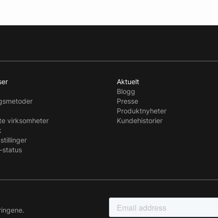
ser
Aktuelt
Blogg
ngsmetoder
Presse
Produktnyheter
te virksomheter
Kundehistorier
k
stillinger
-status
ringene.