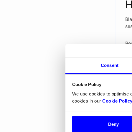
H
Bl
se
Be
vel
på
sl
Consent
L
Cookie Policy
We use cookies to optimise 
cookies in our
Cookie Polic
Deny