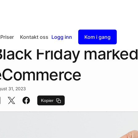
Priser
Kontakt oss
Logg inn
Kom i gang
lack Friday marked
Checkout
Split Payout
eCommerce
ust 31, 2023
Kopier