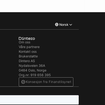
Norsk
English
Om oss
Våre partnere
Svenska
Kontakt oss
Brukerstøtte
Dintero AS
Nydalsveien 36A
0484 Oslo, Norge
Org.nr: 919 656 395
Konsesjon fra Finanstilsynet