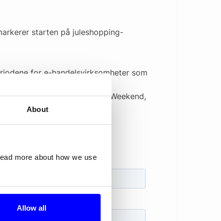
markerer starten på juleshopping-
eriodene for e-handelsvirksomheter som
k Friday, Black Week og Black Weekend,
n.
About
 read more about how we use
Allow all