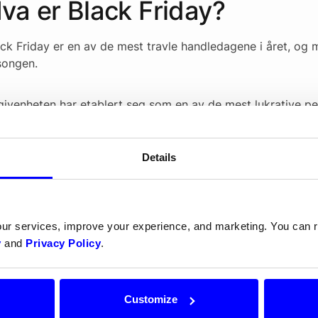
va er Black Friday?
ack Friday er en av de mest travle handledagene i året, og 
songen.
givenheten har etablert seg som en av de mest lukrative p
ger å delta. Denne guiden tar sikte
 å gi deg en omfattende plan for hvordan du angriper Blac
ik at du kan maksimere inntektene dine i denne salgsperiode
Details
ast ned vår gratis guide her:
our services, improve your experience, and marketing. You can
y
and
Privacy Policy
.
Customize