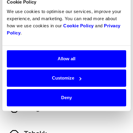
Cookie Policy
We use cookies to optimise our services, improve your
Narkotika og ulovlig avledede
experience, and marketing. You can read more about
how we use cookies in our
Cookie Policy
and
Privacy
stoffer og produkter
Policy
.
Financial and legal services,
including financial institutions
Allow all
Customize
Gambling, spill og lotterier
Deny
Pengesendere