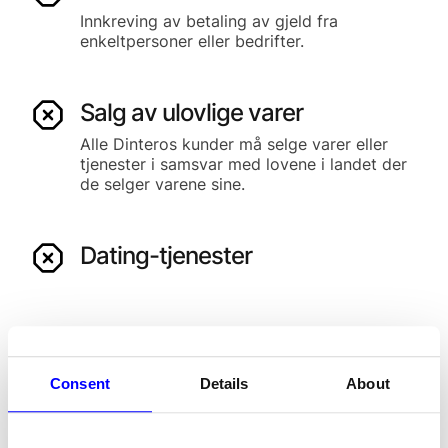
Innkreving av betaling av gjeld fra
enkeltpersoner eller bedrifter.
Salg av ulovlige varer
Alle Dinteros kunder må selge varer eller
tjenester i samsvar med lovene i landet der
de selger varene sine.
Dating-tjenester
Villedende eller urettferdig
markedsføring
Consent
Details
About
Alle Dinteros kunder må selge varer eller
tjenester i samsvar med lovene i landet der
de selger varene sine.