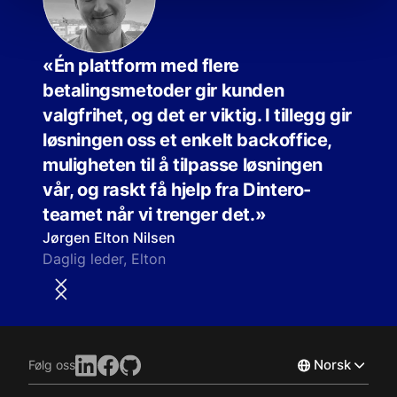
«Én plattform med flere
«Side
betalingsmetoder gir kunden
har 
valgfrihet, og det er viktig. I tillegg gir
Kund
løsningen oss et enkelt backoffice,
å ha 
muligheten til å tilpasse løsningen
kortb
vår, og raskt få hjelp fra Dintero-
Gunhi
Daglig
teamet når vi trenger det.»
Jørgen Elton Nilsen
Daglig leder, Elton
Norsk
Følg oss