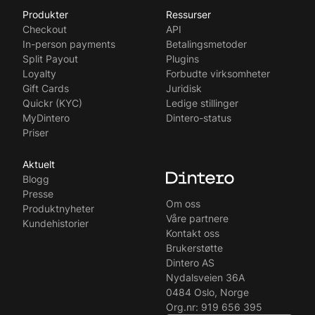
Produkter
Ressurser
English
Checkout
API
Svenska
In-person payments
Betalingsmetoder
Split Payout
Plugins
Loyalty
Forbudte virksomheter
Gift Cards
Juridisk
Quickr (KYC)
Ledige stillinger
MyDintero
Dintero-status
Priser
Aktuelt
Blogg
Presse
Om oss
Produktnyheter
Våre partnere
Kundehistorier
Kontakt oss
Brukerstøtte
Dintero AS
Nydalsveien 36A
‍0484 Oslo, Norge
Org.nr: 919 656 395