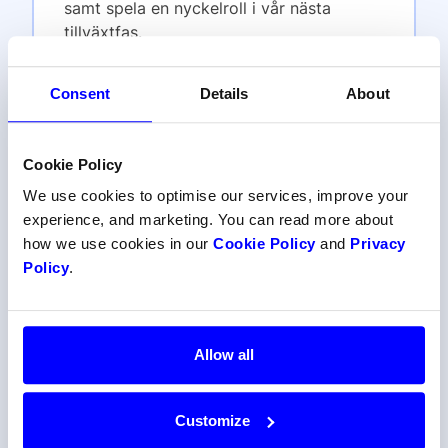
samt spela en nyckelroll i vår nästa
tillväxtfas.
Les mer
Consent
Details
About
Cookie Policy
Senior Enterprise Seller - Platforms
We use cookies to optimise our services, improve your
and Enterprises
experience, and marketing. You can read more about
how we use cookies in our
Cookie Policy
and
Privacy
Your title might be Senior Enterprise
Policy
.
Seller, Key Account Manager, or Senior
Business Development Manager - we care
more about what you do and who you are
than what it says on your LinkedIn.
Allow all
Whatever we call it, you'll own the full
sales cycle for new merchants and
Customize
platforms in the Enterprise segment. Your
main focus will be Unified Commerce -