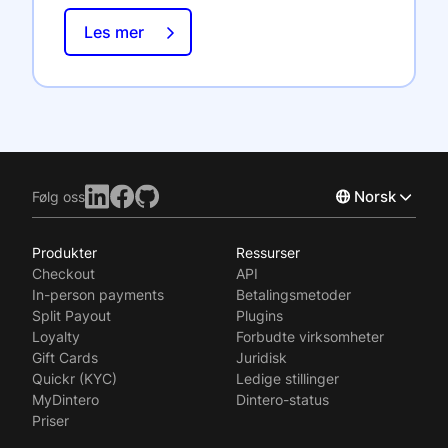
Les mer
Norsk
Følg oss
Produkter
Ressurser
English
Checkout
API
Svenska
In-person payments
Betalingsmetoder
Split Payout
Plugins
Loyalty
Forbudte virksomheter
Gift Cards
Juridisk
Quickr (KYC)
Ledige stillinger
MyDintero
Dintero-status
Priser