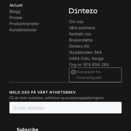
Aktuelt
Blogg
Presse
Om oss
Produktnyheter
Våre partnere
Kundehistorier
Kontakt oss
Brukerstøtte
Dintero AS
Nydalsveien 36A
0484 Oslo, Norge
Org.nr: 919 656 395
Konsesjon fra
Finanstilsynet
MELD DEG PÅ VÅRT NYHETSBREV
Få de siste nyhetene, artiklene og produktoppdateringene.