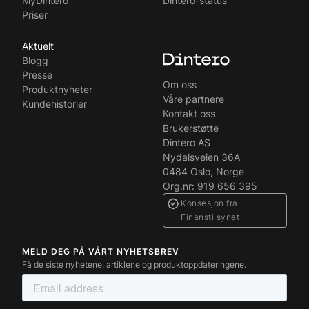
MyDintero
Dintero-status
Priser
Aktuelt
Blogg
Presse
Om oss
Produktnyheter
Våre partnere
Kundehistorier
Kontakt oss
Brukerstøtte
Dintero AS
Nydalsveien 36A
0484 Oslo, Norge
Org.nr: 919 656 395
Konsesjon fra
Finanstilsynet
MELD DEG PÅ VÅRT NYHETSBREV
Få de siste nyhetene, artiklene og produktoppdateringene.