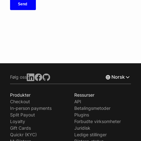
Norsk
Følg oss
Produkter
Ressurser
English
Checkout
API
Svenska
In-person payments
Betalingsmetoder
Split Payout
Plugins
Loyalty
Forbudte virksomheter
Gift Cards
Juridisk
Quickr (KYC)
Ledige stillinger