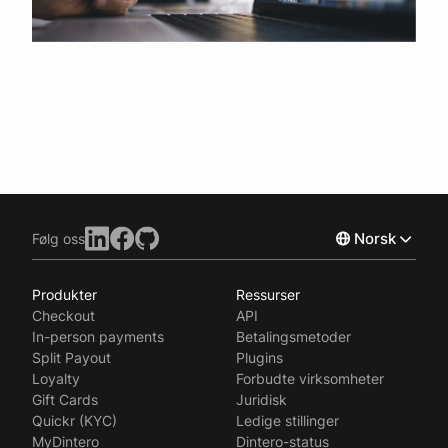
Norsk
Følg oss
Produkter
Ressurser
English
Checkout
API
Svenska
In-person payments
Betalingsmetoder
Split Payout
Plugins
Loyalty
Forbudte virksomheter
Gift Cards
Juridisk
Quickr (KYC)
Ledige stillinger
MyDintero
Dintero-status