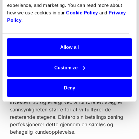
experience, and marketing. You can read more about
Tips til økt
how we use cookies in our
Cookie Policy
and
Privacy
Policy
.
konverteringsfrekvens
1. Trinnvis betalingsløsning
Allow all
En betalingsløsning med trinnvise steg til utsjekk
øker sannsynligheten for et fullført kjøp. Dette
høres kanskje rart ut – hvordan øker
Customize
sannsynligheten for kjøp når betalingen blir utsatt
gjennom flere steg?
Deny
Det er her psykologien kommer inn: når vi har
investert tid og energi ved å fullføre ett steg, er
sannsynligheten større for at vi fullfører de
resterende stegene. Dintero sin betalingsløsning
perfeksjonerer dette gjennom en sømløs og
behagelig kundeopplevelse.