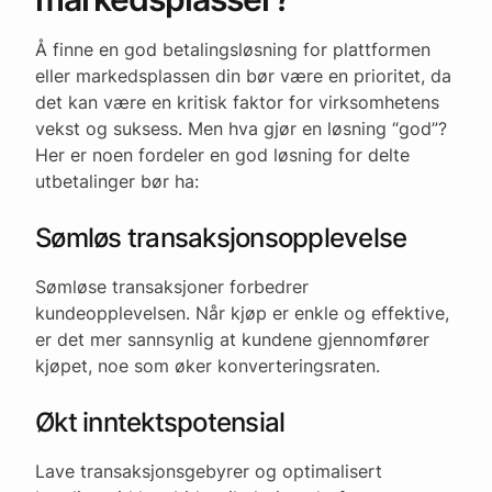
Å finne en god betalingsløsning for plattformen
eller markedsplassen din bør være en prioritet, da
det kan være en kritisk faktor for virksomhetens
vekst og suksess. Men hva gjør en løsning “god”?
Her er noen fordeler en god løsning for delte
utbetalinger bør ha:
Sømløs transaksjonsopplevelse
Sømløse transaksjoner forbedrer
kundeopplevelsen. Når kjøp er enkle og effektive,
er det mer sannsynlig at kundene gjennomfører
kjøpet, noe som øker konverteringsraten.
Økt inntektspotensial
Lave transaksjonsgebyrer og optimalisert