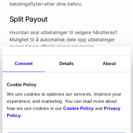
betalingsflyten etter dine behov.
Split Payout
Hvordan skal utbetalinger til selgere håndteres?
Mulighet til å automatisk dele opp utbetalinger
sparer tid og effektiviserer prosessen.
Consent
Details
About
Cookie Policy
We use cookies to optimise our services, improve your
experience, and marketing. You can read more about
how we use cookies in our
Cookie Policy
and
Privacy
Policy
.