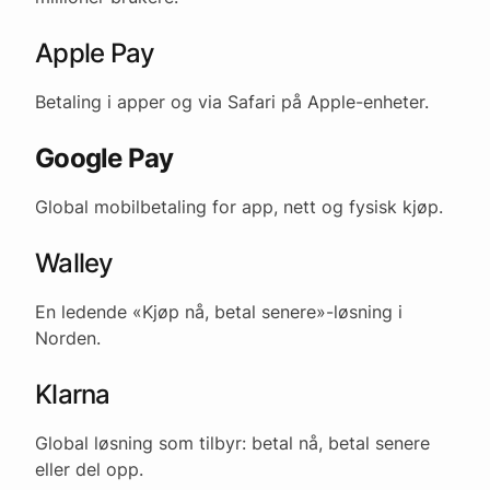
Apple Pay
Betaling i apper og via Safari på Apple-enheter.
Google Pay
Global mobilbetaling for app, nett og fysisk kjøp.
Walley
En ledende «Kjøp nå, betal senere»-løsning i
Norden.
Klarna
Global løsning som tilbyr: betal nå, betal senere
eller del opp.