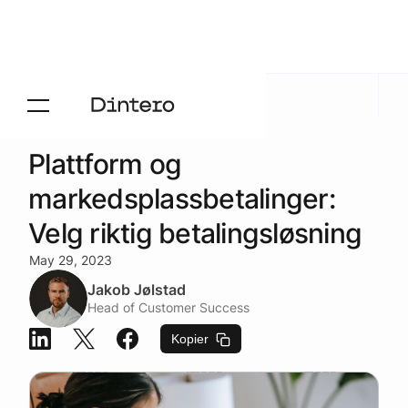
Aktuelt
/
Blogg
Plattform og
markedsplassbetalinger:
Velg riktig betalingsløsning
May 29, 2023
Jakob Jølstad
Head of Customer Success
Kopier