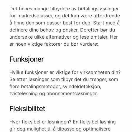
Det finnes mange tilbydere av betalingsløsninger
for markedsplasser, og det kan være utfordrende
å finne den som passer best for deg. Start med å
definere dine behov og ønsker. Deretter bør du
undersøke ulike alternativer og lese omtaler. Her
er noen viktige faktorer du bør vurdere:
Funksjoner
Hvilke funksjoner er viktige for virksomheten din?
Se etter løsninger som tilbyr det du trenger, som
flere betalingsmetoder, svindeldeteksjon,
tvisteløsning og abonnementsløsninger.
Fleksibilitet
Hvor fleksibel er løsningen? En fleksibel løsning
gir deg mulighet til å tilpasse og optimalisere