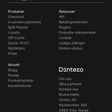
Produkter
Ressurser
English
Checkout
API
Svenska
In-person payments
Betalingsmetoder
Split Payout
Plugins
Loyalty
Forbudte virksomheter
Gift Cards
Juridisk
Quickr (KYC)
Ledige stillinger
MyDintero
Dintero-status
Priser
Aktuelt
Blogg
Presse
Om oss
Produktnyheter
Våre partnere
Kundehistorier
Kontakt oss
Brukerstøtte
Dintero AS
Nydalsveien 36A
0484 Oslo, Norge