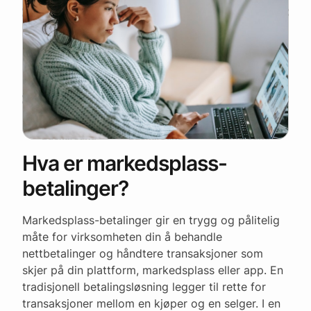
Hva er markedsplass-
betalinger?
Markedsplass-betalinger gir en trygg og pålitelig
måte for virksomheten din å behandle
nettbetalinger og håndtere transaksjoner som
skjer på din plattform, markedsplass eller app. En
tradisjonell betalingsløsning legger til rette for
transaksjoner mellom en kjøper og en selger. I en