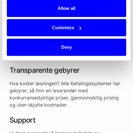
Allow all
Sikkerhet
Customize
Er systemet sikkert? Velg en løsning som er KYC-
Deny
kompatibel og har sterke sikkerhetstiltak for å
beskytte kundedata.
Transparente gebyrer
Hva koster løsningen? Alle betalingssystemer har
gebyrer, så finn en leverandør med
konkurransedyktige priser, gjennomsiktig prising
og uten skjulte kostnader.
Support