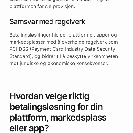
plattformen får sin provisjon.
Samsvar med regelverk
Betalingsløsninger hjelper plattformer, apper og
markedsplasser med å overholde regelverk som
PCI DSS (Payment Card Industry Data Security
Standard), og bidrar til å beskytte virksomheten
mot juridiske og økonomiske konsekvenser.
Hvordan velge riktig
betalingsløsning for din
plattform, markedsplass
eller app?