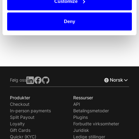
Customize
Dintero tilbyr en komplett betalingsløsning som
Deny
forenkler kjøpsprosessen!
Norsk
Følg oss
Produkter
Ressurser
English
Checkout
API
Svenska
In-person payments
Betalingsmetoder
Split Payout
Plugins
Loyalty
Forbudte virksomheter
Gift Cards
Juridisk
Quickr (KYC)
Ledige stillinger