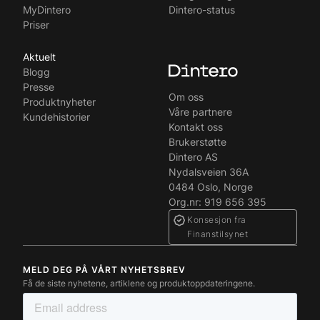
MyDintero
Dintero-status
Priser
Aktuelt
Blogg
Presse
Om oss
Produktnyheter
Våre partnere
Kundehistorier
Kontakt oss
Brukerstøtte
Dintero AS
Nydalsveien 36A
0484 Oslo, Norge
Org.nr: 919 656 395
Konsesjon fra
Finanstilsynet
MELD DEG PÅ VÅRT NYHETSBREV
Få de siste nyhetene, artiklene og produktoppdateringene.