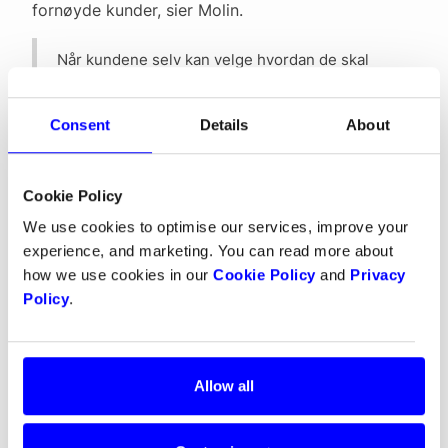
fornøyde kunder, sier Molin.
Når kundene selv kan velge hvordan de skal
betale, blir vi mer attraktive. Dette har gjort at vi
har økt konverteringen vår og har fått flere
Consent
Details
About
fornøyde kunder.
Trailstore valgte Dintero på grunn av den
Cookie Policy
oversiktlige checkouten og lav pris. Og med sin
We use cookies to optimise our services, improve your
egen personlige kundekontakt føler Jonatan Molin
experience, and marketing. You can read more about
seg trygg hele døgnet.
how we use cookies in our
Cookie Policy
and
Privacy
Policy
.
Løsningen er minst like god som
konkurrentenes og prisen er lavere. Dette er
vinn-vinn. Vår kontakt hos Dintero er alltid rask
til å hjelpe oss hvis vi har problemer. Det gjør at
Allow all
det føles veldig trygt og sikkert, og jeg sover
alltid godt om natten, sier Molin.