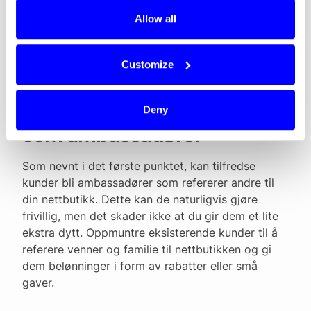
til at kundene føler seg forstått, og hjelper dem å
Allow all
oppdage produkter de kanskje ikke ellers ville ha
sett.
Customize
#5. Få kundene til å opptre
Deny
som ambassadører
Som nevnt i det første punktet, kan tilfredse
kunder bli ambassadører som refererer andre til
din nettbutikk. Dette kan de naturligvis gjøre
frivillig, men det skader ikke at du gir dem et lite
ekstra dytt. Oppmuntre eksisterende kunder til å
referere venner og familie til nettbutikken og gi
dem belønninger i form av rabatter eller små
gaver.