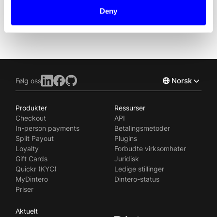
Deny
Norsk
Følg oss
Produkter
Ressurser
English
Checkout
API
Svenska
In-person payments
Betalingsmetoder
Split Payout
Plugins
Loyalty
Forbudte virksomheter
Gift Cards
Juridisk
Quickr (KYC)
Ledige stillinger
MyDintero
Dintero-status
Priser
Aktuelt