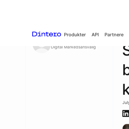
Aktuelt
/
Blogg
Produkter
API
Partnere
Helene Kvale
S
Digital Markedsansvalig
Checkout
In-person
b
payments
Split Payout
Loyalty
Gift Cards
Jul