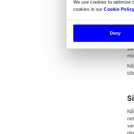
We use cookies to optimise 
Si
cookies in our
Cookie Polic
Ved
alv
din
Deny
En
sik
mi
Nå
til
Si
Når
net
ve
din