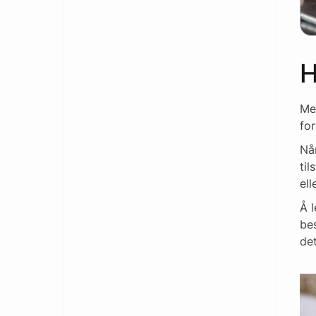
H
Med
for
Nå
til
ell
Å l
be
det