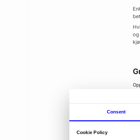
Enk
be
Hvi
og
kjø
Gr
Opp
L
Consent
Cookie Policy