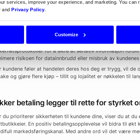
our services, improve your experience, and marketing. You can
kker netthandel bygger tillit og lojalitet
y
and
Privacy Policy
.
 å sørge for sikker betaling, sender du et sterkt signal ti
or. Dette bidrar til å bygge tillit og troverdighet, og forbru
 nettbutikk.
Customize
 god betalingsløsning vil benytte seg av avansert krypteri
kerhetsprotokoller for å sikre at sensitiv informasjon forblir 
nimere risikoen for datainnbrudd eller misbruk av kundenes
r kundene føler at handelen deres hos deg er trygg, vil de 
bake og gjøre flere kjøp – tillit og lojalitet er nøkkelen til 
kker betaling legger til rette for styrk
 du prioriterer sikkerheten til kundene dine, viser du at du 
tbutikkeier. En positiv betalingsopplevelse vil bidra til økt
rdifull markedsføringskanal. Med andre ord vil det være m
.