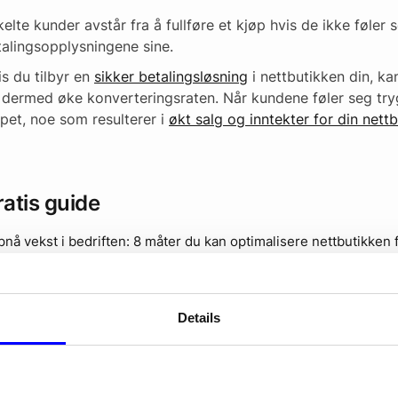
elte kunder avstår fra å fullføre et kjøp hvis de ikke føler 
talingsopplysningene sine.
s du tilbyr en
sikker betalingsløsning
i nettbutikken din, ka
 dermed øke konverteringsraten. Når kundene føler seg tryg
pet, noe som resulterer i
økt salg og inntekter for din nett
atis guide
nå vekst i bedriften: 8 måter du kan optimalisere nettbutikken 
ast ned guide
Details