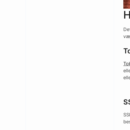
H
De
væ
T
To
ell
ell
S
SS
bes