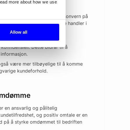
 read more about how we use
l kundene dine om at du tar personvern på
kerne vil føle seg trygge når de handler i
Allow all
ngsteknologi og strenge
konfidensiell. Dette bidrar til å
 informasjon.
også være mer tilbøyelige til å komme
langvarige kundeforhold.
et omdømme
er en ansvarlig og pålitelig
 kundetilfredshet, og positiv omtale er en
ed på å styrke omdømmet til bedriften