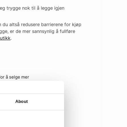
seg trygge nok til å legge igjen
n du altså redusere barrierene for kjøp
ge, er de mer sannsynlig å fullføre
butikk
.
for å selge mer
About