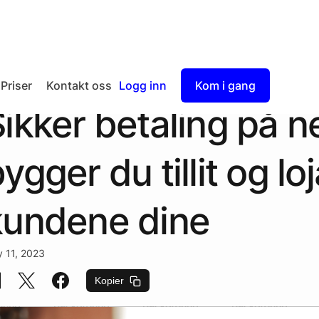
Priser
Kontakt oss
Logg inn
Kom i gang
ikker betaling på ne
Checkout
Split Payout
ygger du tillit og loj
kundene dine
y 11, 2023
Kopier