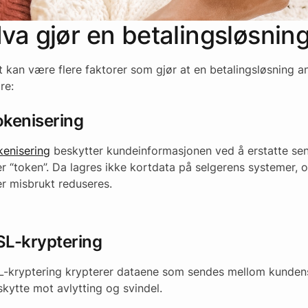
va gjør en betalingsløsning
t kan være flere faktorer som gjør at en betalingsløsning a
re:
okenisering
kenisering
beskytter kundeinformasjonen ved å erstatte sen
er “token”. Da lagres ikke kortdata på selgerens systemer, og
er misbrukt reduseres.
SL-kryptering
L-kryptering krypterer dataene som sendes mellom kundens 
kytte mot avlytting og svindel.