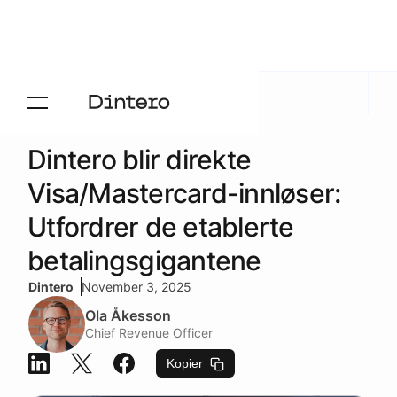
Aktuelt
/
Presse
Dintero blir direkte
Visa/Mastercard-innløser:
Utfordrer de etablerte
betalingsgigantene
Dintero
November 3, 2025
Ola Åkesson
Chief Revenue Officer
Kopier