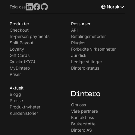
Norsk
Følg oss
Produkter
Ressurser
English
Checkout
API
Svenska
In-person payments
Betalingsmetoder
Split Payout
Plugins
Loyalty
Forbudte virksomheter
Gift Cards
Juridisk
Quickr (KYC)
Ledige stillinger
MyDintero
Dintero-status
Priser
Aktuelt
Blogg
Presse
Om oss
Produktnyheter
Våre partnere
Kundehistorier
Kontakt oss
Brukerstøtte
Dintero AS