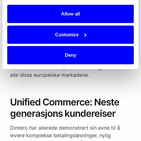
største kundecase’ene og fighte mot alle de
etablerte gigantene, fortsetter Navaratnam.
Allow all
Selskapet har allerede tillatelse fra norske
Finanstilsynet til å tilby betalingstjenester i hele
Customize
EU og EØS. Den nye innløsergodkjenningen er en
avgjørende milepæl som styrker Dinteros
konkurransekraft betydelig, spesielt innen
Deny
enterprise-segmentet. Nå kan Dintero også
behandle korttransaksjoner direkte og skalert i
alle disse europeiske markedene.
Unified Commerce: Neste
generasjons kundereiser
Dintero har allerede demonstrert sin evne til å
levere komplekse betalingsløsninger, nylig