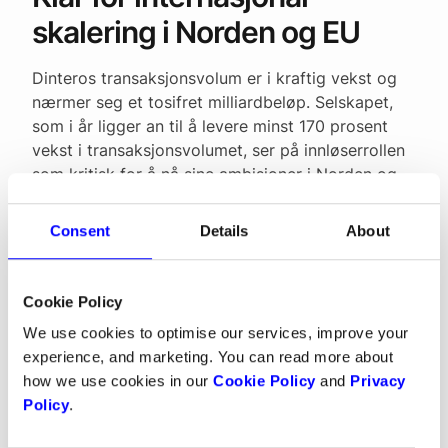
skalering i Norden og EU
Dinteros transaksjonsvolum er i kraftig vekst og
nærmer seg et tosifret milliardbeløp. Selskapet,
som i år ligger an til å levere minst 170 prosent
vekst i transaksjonsvolumet, ser på innløserrollen
som kritisk for å nå sine ambisjoner i Norden og
Europa.
Consent
Details
About
– Vi har bygget en teknologi som er raskere og
mer fleksibel enn det de tradisjonelle aktørene
tilbyr. Å eie innløserrollen gir oss kontroll over
Cookie Policy
kostnader, data, utviklingsfart og innovasjon.
Dette betyr at vi kan skape helt nye kundereiser
We use cookies to optimise our services, improve your
som tidligere har vært vanskelig å realisere. Våre
experience, and marketing. You can read more about
kunder får dermed mulighet til å tenke mer
how we use cookies in our
Cookie Policy
and
Privacy
kreativt om hvordan de best møter dagens og
Policy
.
fremtidens krav. Nå er vi i posisjon til å ta de