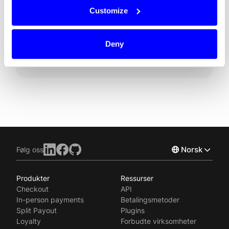
Customize
Mediakontakt
Daro Navaratnam, CEO at Dintero
Email: daro@dintero.com
Deny
Tel: +47 986 65 353
Norsk
Følg oss
Produkter
Ressurser
English
Checkout
API
Svenska
In-person payments
Betalingsmetoder
Split Payout
Plugins
Loyalty
Forbudte virksomheter