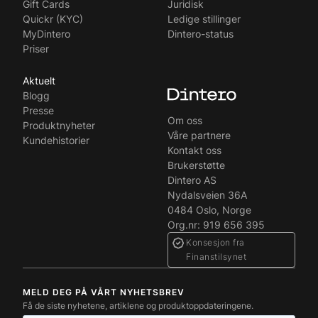
Gift Cards
Juridisk
Quickr (KYC)
Ledige stillinger
MyDintero
Dintero-status
Priser
Aktuelt
Blogg
Presse
Om oss
Produktnyheter
Våre partnere
Kundehistorier
Kontakt oss
Brukerstøtte
Dintero AS
Nydalsveien 36A
0484 Oslo, Norge
Org.nr: 919 656 395
Konsesjon fra
Finanstilsynet
MELD DEG PÅ VÅRT NYHETSBREV
Få de siste nyhetene, artiklene og produktoppdateringene.