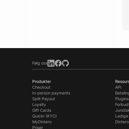
Følg oss
Produkter
Ressur
Checkout
API
In-person payments
Betali
Split Payout
Plugins
Loyalty
Forbud
Gift Cards
Juridis
Quickr (KYC)
Ledige 
MyDintero
Dintero
Priser