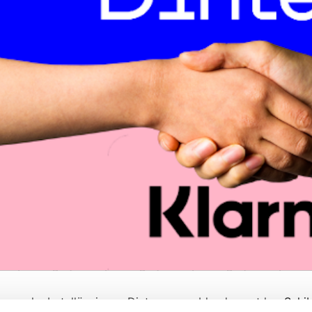
n norska betallösningen Dintero, som bland annat har
Schib