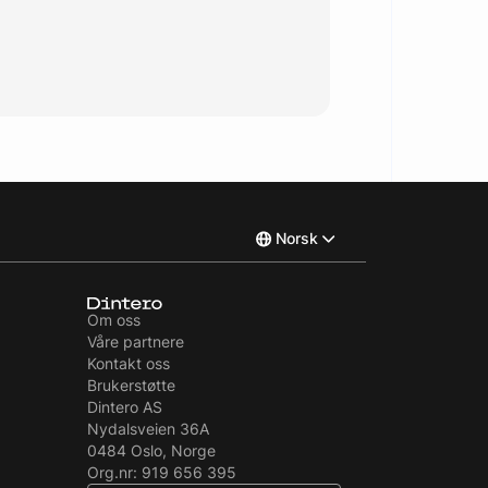
Norsk
English
Om oss
Våre partnere
Svenska
Kontakt oss
Brukerstøtte
Dintero AS
Nydalsveien 36A
0484 Oslo, Norge
Org.nr: 919 656 395