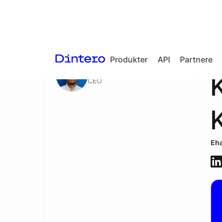
Aktuelt
/
Presse
Produkter
API
Partnere
Daro Navaratnam
K
CEO
Checkout
In-person
K
payments
Split Payout
Eha
Loyalty
Gift Cards