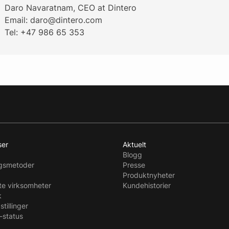
Daro Navaratnam, CEO at Dintero
Email: daro@dintero.com
Tel: +47 986 65 353
ser
Aktuelt
Blogg
ngsmetoder
Presse
Produktnyheter
te virksomheter
Kundehistorier
k
stillinger
-status