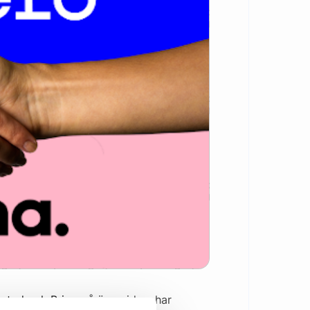
sted och Bring
på ägarsidan, har