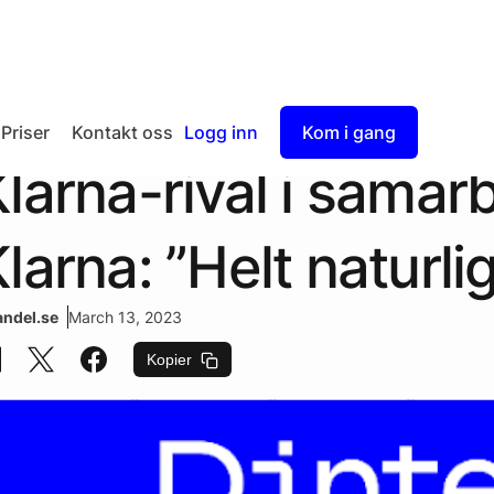
Priser
Kontakt oss
Logg inn
Kom i gang
larna-rival i samar
Checkout
Split Payout
larna: ”Helt naturlig
ndel.se
March 13, 2023
Kopier