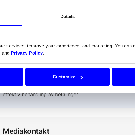
krivits som en Klarna-utmanare. Det hindrar inte de både fi
marbete, något som innebär att Dinteros alla kunder komme
Details
allösning i sina butiker.
Les hele artikkelen hos
Ehan
our services, improve your experience, and marketing. You can
y
and
Privacy Policy
.
Om Dintero
Dintero er et norsk fintech-selskap med hovedkontor i N
innovative betalingsløsninger for butikker og markedsplass
Customize
konkurranseledende og tilby avanserte teknologier som S
nettverkstokenisering, har Dintero som mål å styrke bedrif
effektiv behandling av betalinger.
Mediakontakt