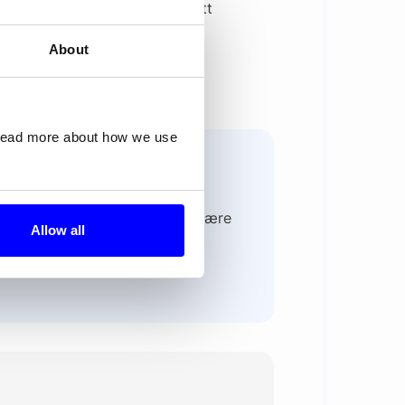
ntech-bolagen att ingå ett nytt
r att kunna erbjuda Klarnas
About
del.se
 read more about how we use
orge, med fokus på å levere
er. Med en forpliktelse til å være
Allow all
plit Payout og
ter med fleksibel, sikker og