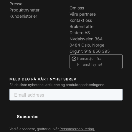
Presse
Om oss
Produktnyheter
Våre partnere
Kundehistorier
Kontakt oss
Brukerstøtte
Dintero AS
Nydalsveien 36A
0484 Oslo, Norge
Org.nr: 919 656 395
Konsesjon fra
Finanstilsynet
MELD DEG PÅ VÅRT NYHETSBREV
Få de siste nyhetene, artiklene og produktoppdateringene.
Ved å abonnere, godtar du vår
Personvernerklæring.