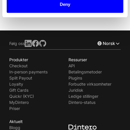
Deny
Norsk
Følg oss
Produkter
Ressurser
English
Checkout
API
Svenska
In-person payments
Betalingsmetoder
Split Payout
Plugins
Loyalty
Forbudte virksomheter
Gift Cards
Juridisk
Quickr (KYC)
Ledige stillinger
MyDintero
Dintero-status
Priser
Aktuelt
Blogg