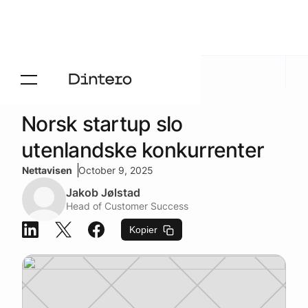
Aktuelt
/
Presse
Norsk startup slo
utenlandske konkurrenter
Nettavisen
October 9, 2025
Jakob Jølstad
Head of Customer Success
Kopier