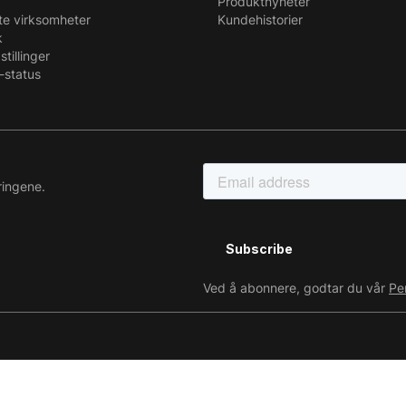
Produktnyheter
te virksomheter
Kundehistorier
k
stillinger
-status
ringene.
Ved å abonnere, godtar du vår
Pe