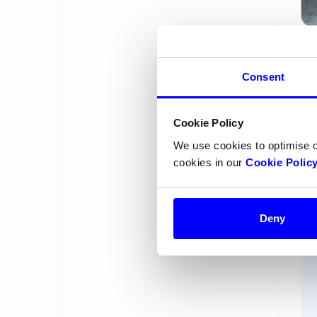
Vy
for
Consent
økt
Cookie Policy
We use cookies to optimise 
cookies in our
Cookie Polic
Deny