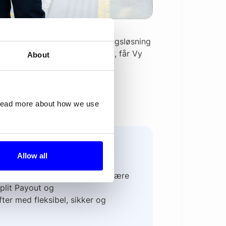
ndør av en ny, moderne betalingsløsning
 Sverige. Med Dinteros løsning, får Vy
About
 nye produkter.
 read more about how we use
.no
Allow all
orge, med fokus på å levere
er. Med en forpliktelse til å være
plit Payout og
ter med fleksibel, sikker og