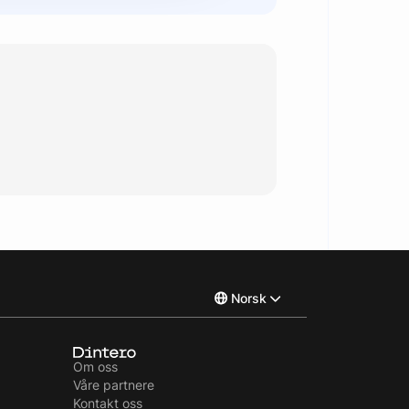
Norsk
English
Om oss
Våre partnere
Svenska
Kontakt oss