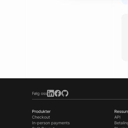
Følg oss
Produkter
Ressur
Checkout
API
In-person payments
Betali