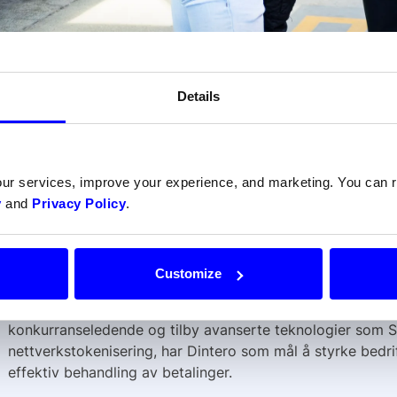
 har valgt det norske fintech-selskapet Dintero som levera
 alle Vys salg av tog, buss og tilleggsprodukter i Norge og
Details
 fleksibilitet, kostnadseffektivitet og mulighet til å lansere
our services, improve your experience, and marketing. You can
Les hele artikkelen hos
Vy
y
and
Privacy Policy
.
Om Dintero
Customize
Dintero er et norsk fintech-selskap med hovedkontor i N
innovative betalingsløsninger for butikker og markedsplass
konkurranseledende og tilby avanserte teknologier som S
nettverkstokenisering, har Dintero som mål å styrke bedrif
effektiv behandling av betalinger.