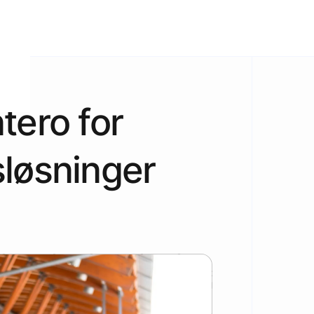
tero for
sløsninger