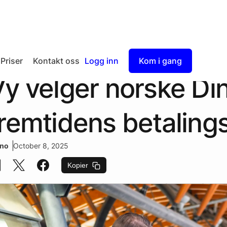
Priser
Kontakt oss
Logg inn
Kom i gang
y velger norske Din
Checkout
Split Payout
remtidens betaling
.no
October 8, 2025
Kopier