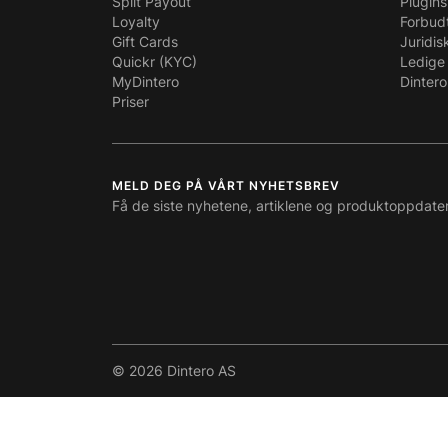
Split Payout
Plugins
Loyalty
Forbud
Gift Cards
Juridis
Quickr (KYC)
Ledige 
MyDintero
Dintero
Priser
MELD DEG PÅ VÅRT NYHETSBREV
Få de siste nyhetene, artiklene og produktoppdate
© 2026 Dintero AS