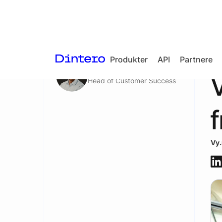
Aktuelt
/
Presse
Produkter
API
Partnere
Jakob Jølstad
V
Head of Customer Success
Checkout
In-person
f
payments
Split Payout
Vy
Loyalty
Gift Cards