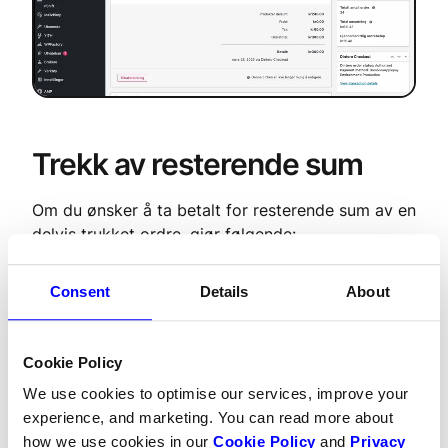
Trekk av resterende sum
Om du ønsker å ta betalt for resterende sum av en
delvis trukket ordre, gjør følgende:
​​​​​​​Gå til
Betalinger
i Dintero Backoffice og søk
Consent
Details
About
på ordrenummeret
Trykk på
Trekk
Huk av de resterende varelinjene du ønsker å
Cookie Policy
belaste kunden for (og korriger summen på
denne varelinjen om du ikke vil belaste
We use cookies to optimise our services, improve your
kunden for hele varelinjen).
experience, and marketing. You can read more about
Bekreft ved å trykke på
Trekk **** kr
how we use cookies in our
Cookie Policy
and
Privacy