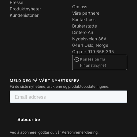
Presse
Om oss
Produktnyheter
Våre partnere
Kundehistorier
Kontakt oss
Brukerstøtte
Dintero AS
Nydalsveien 36A
0484 Oslo, Norge
Org.nr: 919 656 395
Konsesjon fra
Finanstilsynet
MELD DEG PÅ VÅRT NYHETSBREV
Få de siste nyhetene, artiklene og produktoppdateringene.
Ved å abonnere, godtar du vår
Personvernerklæring.