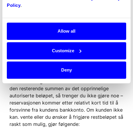
Policy
.
Om du ønsker å synkronisere varelageret i
nettbutikken, rediger ordren i nettbutikken slik at
alle de siste varene nå står på ordren igjen.
Allow all
Annuller resterende sum av
Customize
ordren
Deny
Om du har gjort et delvis trekk på en ordre og vet
at du ikke lenger kommer til å behøve å trekke
den resterende summen av det opprinnelige
autoriserte beløpet, så trenger du ikke gjøre noe –
reservasjonen kommer etter relativt kort tid til å
forsvinne fra kundens bankkonto. Om kunden ikke
kan. vente eller du ønsker å frigjøre restbeløpet så
raskt som mulig, gjør følgende: