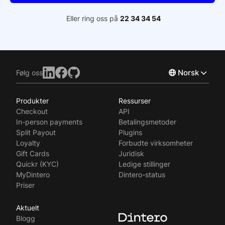
Eller ring oss på
22 34 34 54
Norsk
Følg oss
Produkter
Ressurser
English
Checkout
API
Svenska
In-person payments
Betalingsmetoder
Split Payout
Plugins
Loyalty
Forbudte virksomheter
Gift Cards
Juridisk
Quickr (KYC)
Ledige stillinger
MyDintero
Dintero-status
Priser
Aktuelt
Blogg