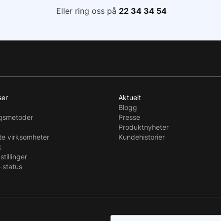
Eller ring oss på
22 34 34 54
ser
Aktuelt
Blogg
ngsmetoder
Presse
Produktnyheter
te virksomheter
Kundehistorier
k
stillinger
-status