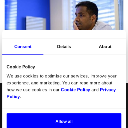
Consent
Details
About
Cookie Policy
We use cookies to optimise our services, improve your
experience, and marketing. You can read more about
how we use cookies in our
Cookie Policy
and
Privacy
Norsk
Følg oss
Policy
.
Produkter
Ressurser
English
Checkout
API
Allow all
Svenska
In-person payments
Betalingsmetoder