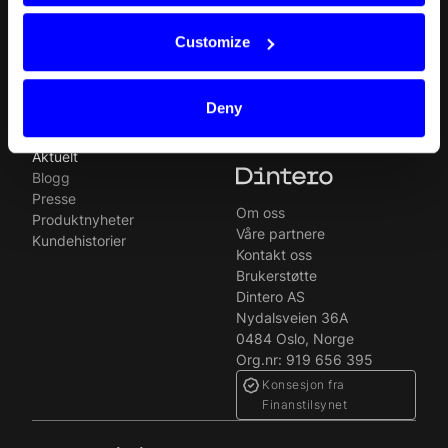
Split Payout
Plugins
Loyalty
Forbudte virksomheter
Customize
Gift Cards
Juridisk
Quickr (KYC)
Ledige stillinger
MyDintero
Dintero-status
Deny
Priser
Aktuelt
Blogg
Presse
Om oss
Produktnyheter
Våre partnere
Kundehistorier
Kontakt oss
Brukerstøtte
Dintero AS
Nydalsveien 36A
0484 Oslo, Norge
Org.nr: 919 656 395
Konsesjon fra
Finanstilsynet