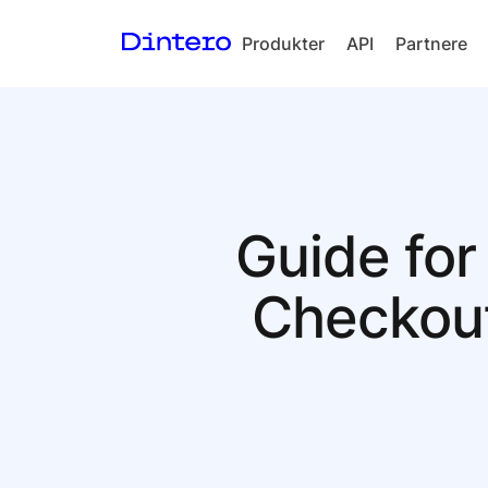
Produkter
API
Partnere
Checkout
In-person
payments
Split Payout
Guide for 
Loyalty
Gift Cards
Checkou