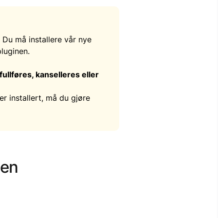
 Du må installere vår nye
pluginen.
ullføres, kanselleres eller
r installert, må du gjøre
nen