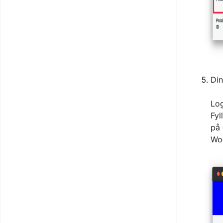
Di
Lo
Fyl
på
Wo