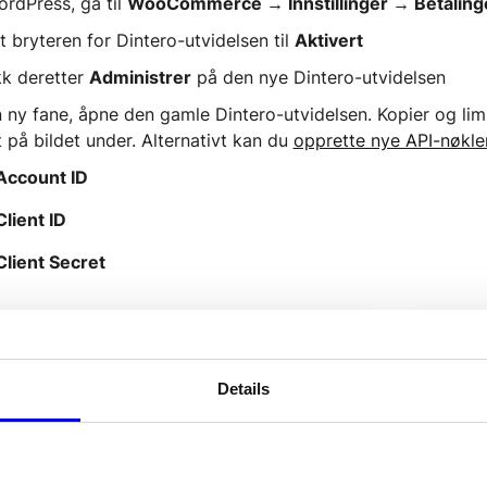
ordPress, gå til
WooCommerce → Innstillinger → Betaling
t bryteren for Dintero-utvidelsen til
Aktivert
kk deretter
Administrer
på den nye Dintero-utvidelsen
n ny fane, åpne den gamle Dintero-utvidelsen. Kopier og li
t på bildet under. Alternativt kan du
opprette nye API-nøkle
Account ID
Client ID
Client Secret
Details