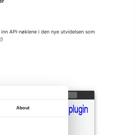
er
m inn API-nøklene i den nye utvidelsen som
r
)
About