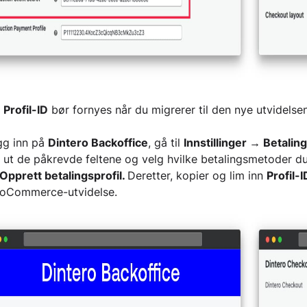
n
Profil-ID
bør fornyes når du migrerer til den nye utvidelsen 
gg inn på
Dintero Backoffice
, gå til
Innstillinger → Betalin
l ut de påkrevde feltene og velg hvilke betalingsmetoder d
Opprett betalingsprofil.
Deretter, kopier og lim inn
Profil-I
oCommerce-utvidelse.