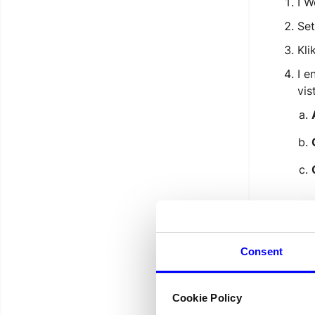
I W
Set
Kli
I e
vis
Consent
Cookie Policy