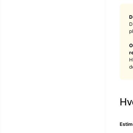
D
D
p
O
r
H
d
Hvo
Estime