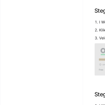
Steg
I W
Kli
Vel
Ste