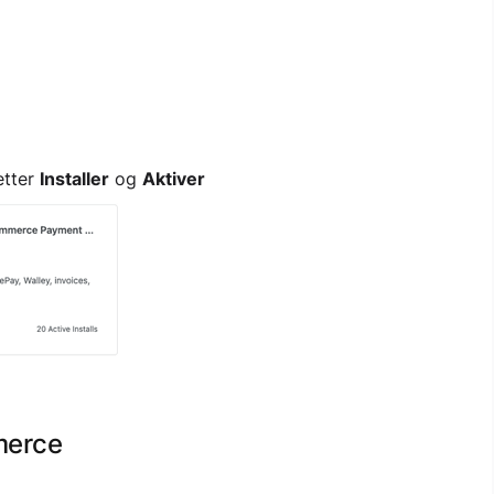
etter
Installer
og
Aktiver
merce