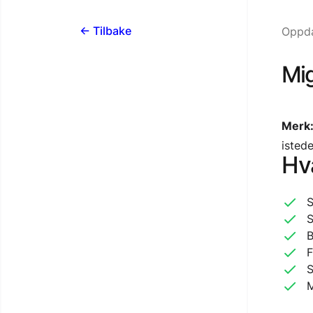
<- Tilbake
Oppda
Mig
Merk
istede
Hva
S
S
B
F
S
M