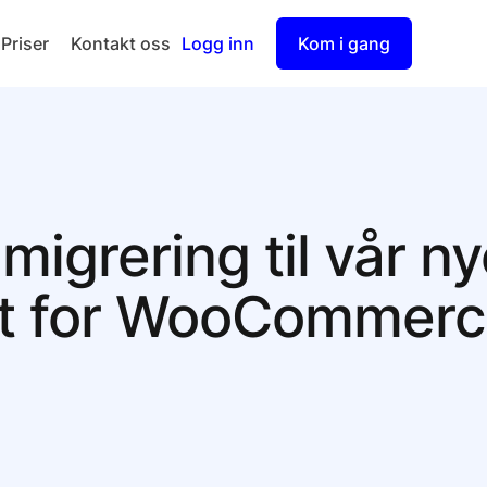
Priser
Kontakt oss
Logg inn
Kom i gang
Checkout
Split Payout
migrering til vår n
t for WooCommerce