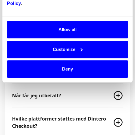
Policy
.
Allow all
Vanligste spørsmål
Utbetaling & rapporter
Shopify
Customize
Hvilke betalingsmetoder får jeg med
Deny
Dintero?
Når får jeg utbetalt?
Hvilke plattformer støttes med Dintero
Checkout?