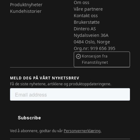
Om oss
Produktnyheter
Våre partnere
Kundehistorier
Kontakt oss
Brukerstøtte
Dintero AS
Nydalsveien 36A
‍0484 Oslo, Norge
Org.nr: 919 656 395
Konsesjon fra
Finanstilsynet
MELD DEG PÅ VÅRT NYHETSBREV
Få de siste nyhetene, artiklene og produktoppdateringene.
Ved å abonnere, godtar du vår
Personvernerklæring.