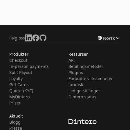
Følg oss
Norsk
Produkter
Ressurser
English
Checkout
API
Svenska
In-person payments
Betalingsmetoder
Split Payout
Plugins
Loyalty
Forbudte virksomheter
Gift Cards
Juridisk
Quickr (KYC)
Ledige stillinger
MyDintero
Dintero-status
Priser
Aktuelt
Blogg
Presse