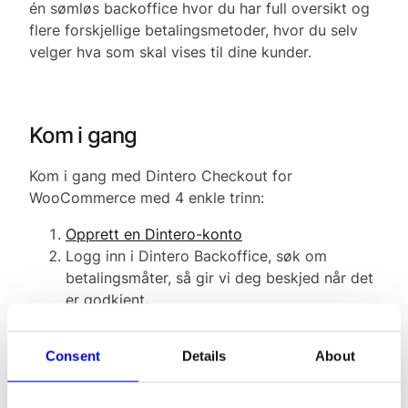
én sømløs backoffice hvor du har full oversikt og
flere forskjellige betalingsmetoder, hvor du selv
velger hva som skal vises til dine kunder.
Kom i gang
Kom i gang med Dintero Checkout for
WooCommerce med 4 enkle trinn:
Opprett en Dintero-konto
Logg inn i Dintero Backoffice, søk om
betalingsmåter, så gir vi deg beskjed når det
er godkjent.
Installer Dintero-pluginen
på nettstedet ditt.
Lag API-nøkler i Dintero Backoffice, og legg
Consent
Details
About
dem inn i Dintero-pluginens innstillinger.
Her finner du vår WooCommerce plugin