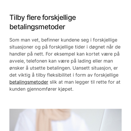
Tilby flere forskjellige
betalingsmetoder
Som man vet, befinner kundene seg i forskjellige
situasjoner og på forskjellige tider i døgnet når de
handler på nett. For eksempel kan kortet være på
avveie, telefonen kan være på lading eller man
ønsker å utsette betalingen. Uansett situasjon, er
det viktig å tilby fleksibilitet i form av forskjellige
betalingsmetoder
slik at man legger til rette for at
kunden gjennomfører kjøpet.