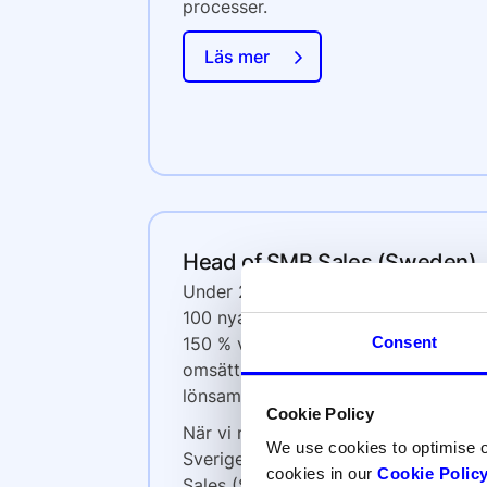
processer.
Läs mer
Head of SMB Sales (Sweden)
Under 2025 onboardade vi över 2
100 nya företag, uppnådde mer än
150 % volymtillväxt och 200 %
Consent
omsättningstillväxt samt nådde
lönsamhet i Q4.
Cookie Policy
När vi nu stärker vår närvaro i
We use cookies to optimise 
Sverige söker vi en Head of SMB
cookies in our
Cookie Polic
Sales (Sverige) som ska leda och