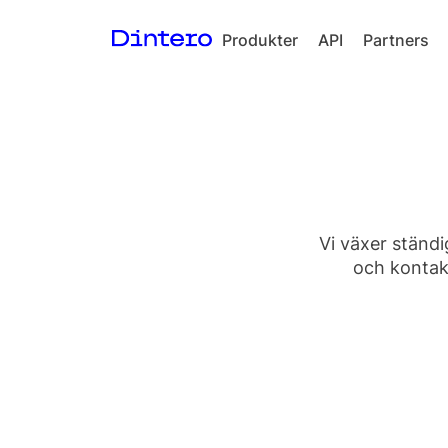
Produkter
API
Partners
Checkout
In-person
payments
Split Payout
Loyalty
Vi växer ständi
Gift Cards
och kontakt