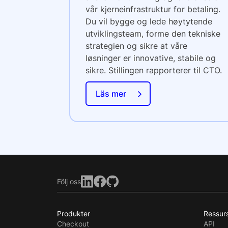
vår kjerneinfrastruktur for betaling.
Du vil bygge og lede høytytende
utviklingsteam, forme den tekniske
strategien og sikre at våre
løsninger er innovative, stabile og
sikre. Stillingen rapporterer til CTO.
Läs mer
Följ oss
Produkter
Ressur
Checkout
API