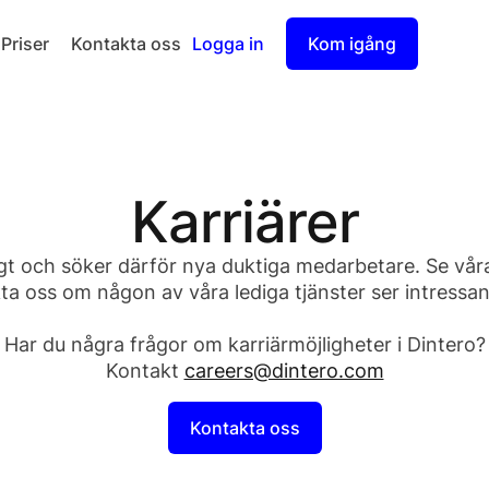
Priser
Kontakta oss
Logga in
Kom igång
Checkout
Split Payout
Karriärer
gt och söker därför nya duktiga medarbetare. Se våra
a oss om någon av våra lediga tjänster ser intressant
Har du några frågor om karriärmöjligheter i Dintero?
Kontakt
careers@dintero.com
Kontakta oss