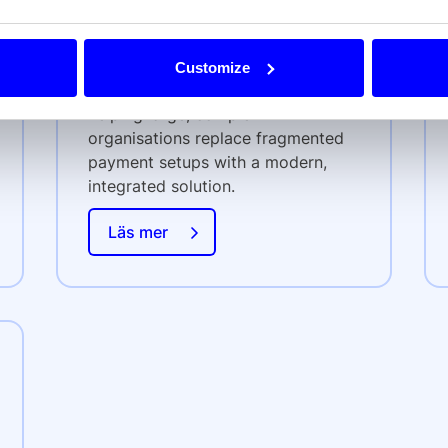
own the full sales cycle for new
merchants and platforms in the
Enterprise segment. Your main
Customize
focus will be Unified Commerce -
helping large, complex
organisations replace fragmented
payment setups with a modern,
integrated solution.
Läs mer