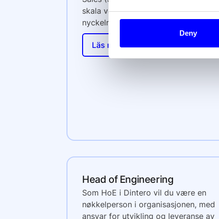
skala vår SMB-affär samt spela en
nyckelroll i vår nästa tillväxtfas.
Deny
Läs mer
Head of Engineering
Som HoE i Dintero vil du være en
nøkkelperson i organisasjonen, med
ansvar for utvikling og leveranse av