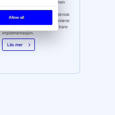
Vi bygger og drifter plattformen
selv og kontrollerer hele
betalingsflyten. Det gir oss teknisk
Allow all
dybde, reelt ansvar - og ingeniører
som påvirker arkitektur, ikke bare
implementasjon.
Läs mer