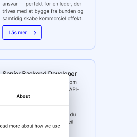
ansvar — perfekt for en leder, der
trives med at bygge fra bunden og
samtidig skabe kommerciel effekt.
Läs mer
Senior Backend Developer
Bygg betalingsinfrastruktur som
håndterer 150M+ månedlige API-
kall.
About
Hos Dintero jobber du ikke i
ytterkantene av et produkt - du
bygger kjernesystemer der feil
 read more about how we use
faktisk betyr noe.