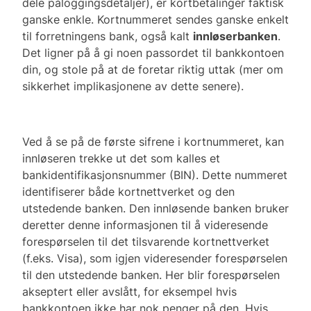
dele påloggingsdetaljer), er kortbetalinger faktisk
ganske enkle. Kortnummeret sendes ganske enkelt
til forretningens bank, også kalt
innløserbanken
.
Det ligner på å gi noen passordet til bankkontoen
din, og stole på at de foretar riktig uttak (mer om
sikkerhet implikasjonene av dette senere).
Ved å se på de første sifrene i kortnummeret, kan
innløseren trekke ut det som kalles et
bankidentifikasjonsnummer (BIN). Dette nummeret
identifiserer både kortnettverket og den
utstedende banken. Den innløsende banken bruker
deretter denne informasjonen til å videresende
forespørselen til det tilsvarende kortnettverket
(f.eks. Visa), som igjen videresender forespørselen
til den utstedende banken. Her blir forespørselen
akseptert eller avslått, for eksempel hvis
bankkontoen ikke har nok penger på den. Hvis