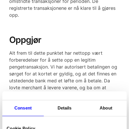
omstridte transaksjoner for perioden. De
registrerte transaksjonene er nå klare til å gjøres
opp.
Oppgjør
Alt frem til dette punktet har nettopp vært
forberedelser for å sette opp en legitim
pengetransaksjon. Vi har autorisert betalingen og
sørget for at kortet er gyldig, og at det finnes en
utstedende bank med et løfte om å betale. Da
lovte merchant å levere varene, og ba om at
pengene ble captured. Klarerings-systemet
avstemte deretter informasjonen det fikk i
autorisasjonen med innløsers forespørsel om
Consent
Details
About
klarering. Den varslet også den utstedende
banken om den ventende transaksjonen.
Cookie Policy