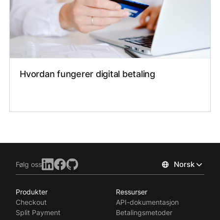
Hvordan fungerer digital betaling
Norsk
Følg oss
Produkter
Ressurser
Checkout
API-dokumentasjon
Split Payment
Betalingsmetoder