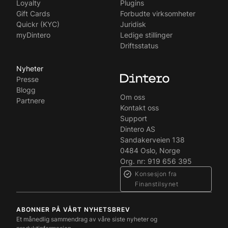
Loyalty
Plugins
Gift Cards
Forbudte virksomheter
Quickr (KYC)
Juridisk
myDintero
Ledige stillinger
Driftsstatus
Nyheter
Presse
Blogg
Om oss
Partnere
Kontakt oss
Support
Dintero AS
Sandakerveien 138
0484 Oslo, Norge
Org. nr: 919 656 395
Konsesjon fra
Finanstilsynet
ABONNER PÅ VÅRT NYHETSBREV
Et månedlig sammendrag av våre siste nyheter og