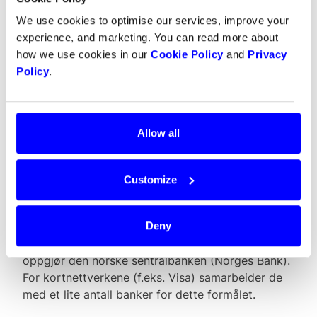
We use cookies to optimise our services, improve your
experience, and marketing. You can read more about
I begynnelsen av artikkelen la vi merke til at det er
how we use cookies in our
Cookie Policy
and
Privacy
to utfordringer når du utfører pengetransaksjoner:
Policy
.
tillit og pålitelig kommunikasjon. Vi kan si at alt til
nå har handlet om å etablere tillit, men hva med
kommunikasjon? Interessant nok er den endelige
overføringen av penger ikke så fordelt. Hver
Allow all
medlemsbank skal ha en konto i
oppgjørssystemet. Basert på klarerings-data vil
oppgjørssystemet overføre penger inn og ut av
Customize
medlemsbankens konto i oppgjørsbanken. Med
andre ord, den faktiske pengetransaksjonen skjer
utelukkende innenfor én bank. Når det gjelder
Deny
Norwegian BankAxept, er banken som brukes for
oppgjør den norske sentralbanken (Norges Bank).
For kortnettverkene (f.eks. Visa) samarbeider de
med et lite antall banker for dette formålet.