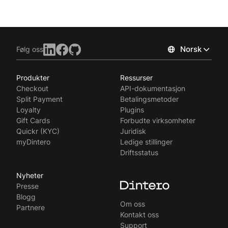
Norsk
Følg oss
Produkter
Ressurser
Checkout
API-dokumentasjon
Split Payment
Betalingsmetoder
Loyalty
Plugins
Gift Cards
Forbudte virksomheter
Quickr (KYC)
Juridisk
myDintero
Ledige stillinger
Driftsstatus
Nyheter
Presse
Blogg
Om oss
Partnere
Kontakt oss
Support