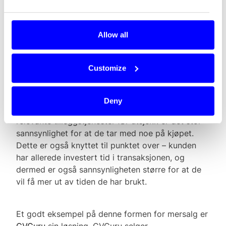
Jeg tipper du kjenner til fenomenet: du har gjort
unna storhandelen på butikken og venter på at
kassabetjenten skal skanne varene. Du blir
Allow all
utålmodig. Blikket begynner å flakke rundt. Det
lander på sjokoladehyllen, som tilfeldigvis ligger
kun en håndsrekning unna.
Customize
Denne formen for mersalg er direkte overførbar til
Deny
din nettbutikk. Ved å presentere kunden med
relevante tilleggstjenester før utsjekk er det stor
sannsynlighet for at de tar med noe på kjøpet.
Dette er også knyttet til punktet over – kunden
har allerede investert tid i transaksjonen, og
dermed er også sannsynligheten større for at de
vil få mer ut av tiden de har brukt.
Et godt eksempel på denne formen for mersalg er