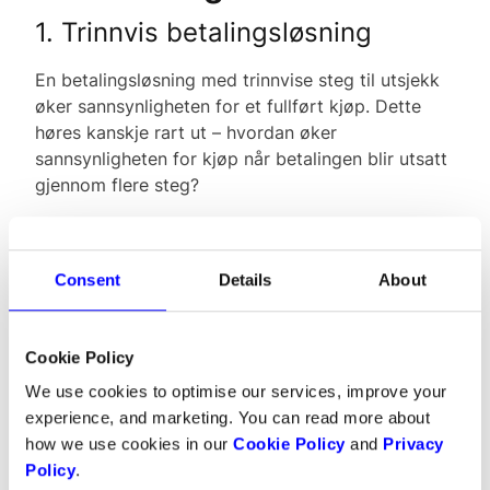
1. Trinnvis betalingsløsning
En betalingsløsning med trinnvise steg til utsjekk
øker sannsynligheten for et fullført kjøp. Dette
høres kanskje rart ut – hvordan øker
sannsynligheten for kjøp når betalingen blir utsatt
gjennom flere steg?
Det er her psykologien kommer inn: når vi har
investert tid og energi ved å fullføre ett steg, er
Consent
Details
About
sannsynligheten større for at vi fullfører de
resterende stegene. Dintero sin betalingsløsning
perfeksjonerer dette gjennom en sømløs og
Cookie Policy
behagelig kundeopplevelse.
We use cookies to optimise our services, improve your
experience, and marketing. You can read more about
how we use cookies in our
Cookie Policy
and
Privacy
2. Tilleggstjenester før utsjekk
Policy
.