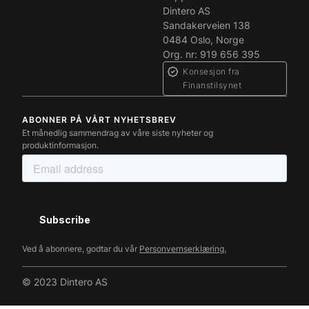
Dintero AS
Sandakerveien 138
0484 Oslo, Norge
Org. nr: 919 656 395
Konsesjon fra
Finanstilsynet
ABONNER PÅ VÅRT NYHETSBREV
Et månedlig sammendrag av våre siste nyheter og
produktinformasjon.
Ved å abonnere, godtar du vår
Personvernserklæring.
© 2023 Dintero AS