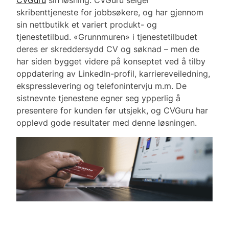
CVGuru
sin løsning. CVGuru selger
skribenttjeneste for jobbsøkere, og har gjennom
sin nettbutikk et variert produkt- og
tjenestetilbud. «Grunnmuren» i tjenestetilbudet
deres er skreddersydd CV og søknad – men de
har siden bygget videre på konseptet ved å tilby
oppdatering av LinkedIn-profil, karriereveiledning,
ekspresslevering og telefonintervju m.m. De
sistnevnte tjenestene egner seg ypperlig å
presentere for kunden før utsjekk, og CVGuru har
opplevd gode resultater med denne løsningen.