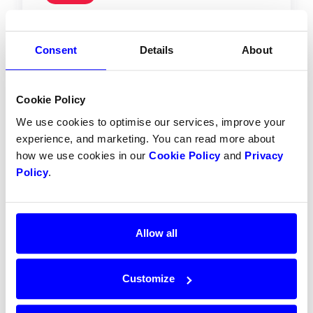
API-referanse:
rejected
Consent
Details
About
Betalingen ble avvist, enten av
betalingsleverandør eller ved manuell
vurdering.
Cookie Policy
We use cookies to optimise our services, improve your
experience, and marketing. You can read more about
how we use cookies in our
Cookie Policy
and
Privacy
Policy
.
Feilet
API-referanse:
failed
Allow all
Betalingen feilet. Kunden må forsøke på
nytt med en annen metode eller sjekke
Customize
betalingsinformasjon.