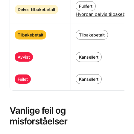
Fullført
Delvis tilbakebetalt
Hvordan delvis tilbakebet
Tilbakebetalt
Tilbakebetalt
Avvist
Kansellert
Feilet
Kansellert
Vanlige feil og
misforståelser