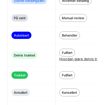
Startet betalingsøkt
Avventer betaling
På vent
Manual review
Autorisert
Behandler
Fullført
Delvis trukket
Hvordan gjøre delvis trek
Trukket
Fullført
Annullert
Kansellert