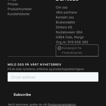
Presse
Om oss
Produktnyheter
Våre partnere
Kundehistorier
Kontakt oss
Brukerstøtte
Dintero AS
Nydalsveien 36A
0484 Oslo, Norge
Org.nr: 919 656 395
Konsesjon fra
Finanstilsynet
MELD DEG PÅ VÅRT NYHETSBREV
Få de siste nyhetene, artiklene og produktoppdateringene.
Ved å abonnere, godtar du vår
Personvernerklæring.