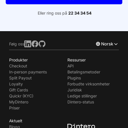
Eller ring oss på
22 34 34 54
Norsk
Følg oss
Produkter
Ressurser
English
Checkout
API
Svenska
In-person payments
Betalingsmetoder
Split Payout
Plugins
Loyalty
Forbudte virksomheter
Gift Cards
Juridisk
Quickr (KYC)
Ledige stillinger
MyDintero
Dintero-status
Priser
Aktuelt
Blogg