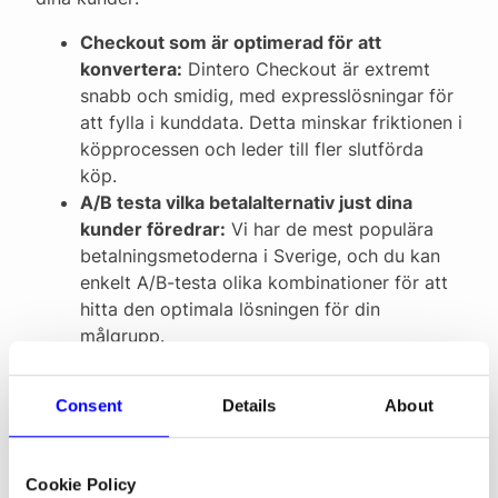
Checkout som är optimerad för att
konvertera:
Dintero Checkout är extremt
snabb och smidig, med expresslösningar för
att fylla i kunddata. Detta minskar friktionen i
köpprocessen och leder till fler slutförda
köp.
A/B testa vilka betalalternativ just dina
kunder föredrar:
Vi har de mest populära
betalningsmetoderna i Sverige, och du kan
enkelt A/B-testa olika kombinationer för att
hitta den optimala lösningen för din
målgrupp.
Stabil och säker plattform du kan lita på:
Dintero har haft
noll nedetid
sedan
Consent
Details
About
lanseringen 2017. Vår plattform används till
och med inom kritisk infrastruktur, som till
exempel av VY i Norge.
Cookie Policy
Lokal support när du behöver den:
Hos oss