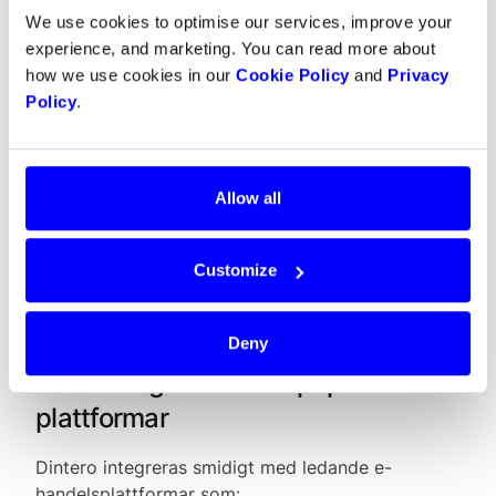
We use cookies to optimise our services, improve your
kan du ringa in och prata med en
faktisk
experience, and marketing. You can read more about
person
istället för att chatta med en AI. Vi
how we use cookies in our
Cookie Policy
and
Privacy
finns här för att hjälpa dig att lyckas med din
Policy
.
e-handel.
För maximal flexibilitet erbjuder Dintero också
smidiga APIer som låter dig skräddarsy din
Allow all
checkout och integrera den sömlöst med din app,
e-handel, plattform, eller marketplace.
Customize
Tipps - vill du veta mer om vilka frågor du bör
ställa när du ska välja leverantör. Läs mer
här
.
Deny
Enkel integration med populära
plattformar
Dintero integreras smidigt med ledande e-
handelsplattformar som: