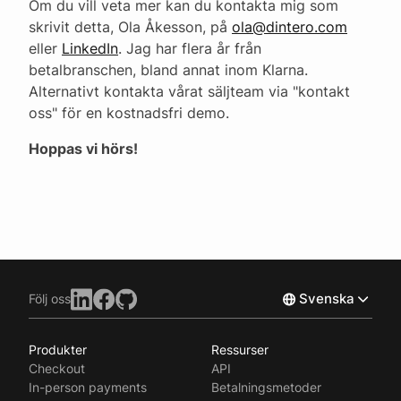
Om du vill veta mer kan du kontakta mig som
skrivit detta, Ola Åkesson, på
ola@dintero.com
eller
LinkedIn
. Jag har flera år från
betalbranschen, bland annat inom Klarna.
Alternativt kontakta vårat säljteam via "kontakt
oss" för en kostnadsfri demo.
Hoppas vi hörs!
Svenska
Följ oss
Produkter
Ressurser
Norsk
Checkout
API
English
In-person payments
Betalningsmetoder