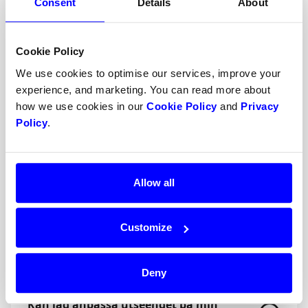
Consent
Details
About
Hur ser Dinteros
Cookie Policy
utbetalningsrapporter ut?
We use cookies to optimise our services, improve your
experience, and marketing. You can read more about
how we use cookies in our
Cookie Policy
and
Privacy
Kan jag koppla Dintero till mitt
Policy
.
bokföringssystem?
Allow all
Vad kostar det att använda Dintero?
Customize
Hur länge är transaktioner giltiga
innan jag måste slutföra dem?
Deny
Kan jag anpassa utseendet på min