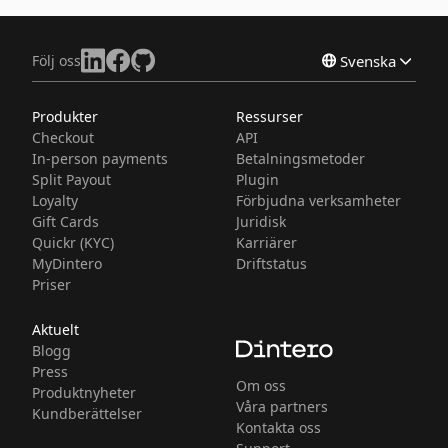
Följ oss
Svenska
Produkter
Ressurser
Norsk
Checkout
API
English
In-person payments
Betalningsmetoder
Split Payout
Plugin
Loyalty
Förbjudna verksamheter
Gift Cards
Juridisk
Quickr (KYC)
Karriärer
MyDintero
Driftstatus
Priser
Aktuelt
Blogg
Press
Om oss
Produktnyheter
Våra partners
Kundberättelser
Kontakta oss