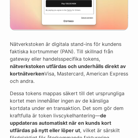
Nätverkstoken är digitala stand-ins för kundens
faktiska kortnummer (PAN). Till skillnad från
gateway eller handelsspecifika tokens,
nätverkstoken utfärdas och underhålls direkt av
kortnätverken
Visa, Mastercard, American Express
och andra.
Dessa tokens mappas säkert till det ursprungliga
kortet men innehåller ingen av de känsliga
kortdata under en transaktion. Det som gör dem
kraftfulla är token livscykelhantering—
de
uppdateras automatiskt när en kunds kort
utfärdas på nytt eller löper ut
, vilket är särskilt
fördelaktigt för återkommande fakturering,