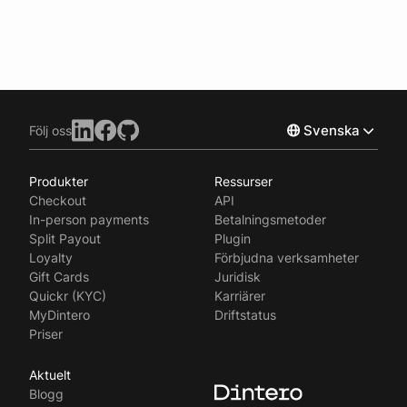
Svenska
Följ oss
Produkter
Ressurser
Norsk
Checkout
API
English
In-person payments
Betalningsmetoder
Split Payout
Plugin
Loyalty
Förbjudna verksamheter
Gift Cards
Juridisk
Quickr (KYC)
Karriärer
MyDintero
Driftstatus
Priser
Aktuelt
Blogg