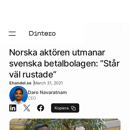
Aktuelt
/
Press
Norska aktören utmanar
svenska betalbolagen: ”Står
väl rustade”
Ehandel.se
March 31, 2021
Daro Navaratnam
CEO
Kopiera