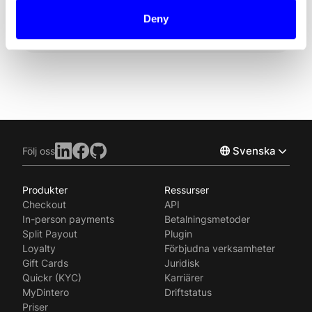
Email: daro@dintero.com
Deny
Tel: +47 986 65 353
Svenska
Följ oss
Produkter
Ressurser
Norsk
Checkout
API
English
In-person payments
Betalningsmetoder
Split Payout
Plugin
Loyalty
Förbjudna verksamheter
Gift Cards
Juridisk
Quickr (KYC)
Karriärer
MyDintero
Driftstatus
Priser