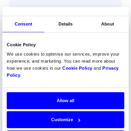
Om Dintero
Dintero är ett norskt fintech-företag med
Consent
Details
About
huvudkontor i Norge, med fokus på att
leverera innovativa betallösningar för
butiker och marknadsplatser. Med ett
Cookie Policy
åtagande att vara konkurrensledande och
erbjuda avancerade teknologier som Split
We use cookies to optimise our services, improve your
Payout och nätverkstokenisering, strävar
experience, and marketing. You can read more about
Dintero efter att stärka företag med
how we use cookies in our
Cookie Policy
and
Privacy
flexibel, säker och effektiv
Policy
.
betalningshantering.
Allow all
Mediekontakt
Customize
Daro Navaratnam, CEO at Dintero