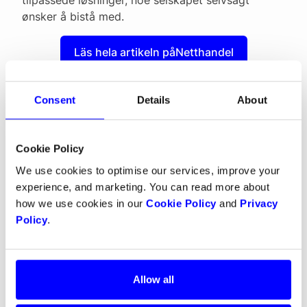
ønsker å bistå med.
Läs hela artikeln på
Netthandel
Consent
Details
About
Om Dintero
Dintero är ett norskt fintech-företag med
huvudkontor i Norge, med fokus på att
Cookie Policy
leverera innovativa betallösningar för
We use cookies to optimise our services, improve your
butiker och marknadsplatser. Med ett
experience, and marketing. You can read more about
åtagande att vara konkurrensledande och
how we use cookies in our
Cookie Policy
and
Privacy
erbjuda avancerade teknologier som Split
Policy
.
Payout och nätverkstokenisering, strävar
Dintero efter att stärka företag med
flexibel, säker och effektiv
betalningshantering.
Allow all