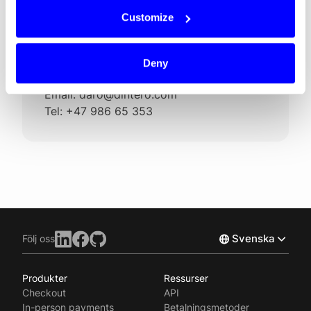
Customize
Mediekontakt
Deny
Daro Navaratnam, CEO at Dintero
Email: daro@dintero.com
Tel: +47 986 65 353
Svenska
Följ oss
Produkter
Ressurser
Norsk
Checkout
API
English
In-person payments
Betalningsmetoder