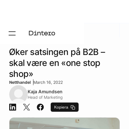
Aktuelt
/
Press
Øker satsingen på B2B –
skal være en «one stop
shop»
Netthandel
March 16, 2022
Kaja Amundsen
Head of Marketing
Kopiera