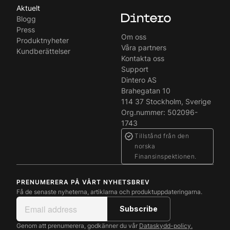
Aktuelt
Blogg
Press
Om oss
Produktnyheter
Våra partners
Kundberättelser
Kontakta oss
Support
Dintero AS
Brahegatan 10
114 37 Stockholm, Sverige
Org.nummer: 502096-
1743
Tillstånd från den
norska
Finansinspektionen.
PRENUMERERA PÅ VÅRT NYHETSBREV
Få de senaste nyheterna, artiklarna och produktuppdateringarna.
Genom att prenumerera, godkänner du vår
Dataskydd-policy.