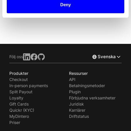
Tel: +47 986 65 353
Deny
Svenska
Följ oss
Produkter
Ressurser
Norsk
Checkout
API
English
In-person payments
Betalningsmetoder
Split Payout
Plugin
Loyalty
Förbjudna verksamheter
Gift Cards
Juridisk
Quickr (KYC)
Karriärer
MyDintero
Driftstatus
Priser