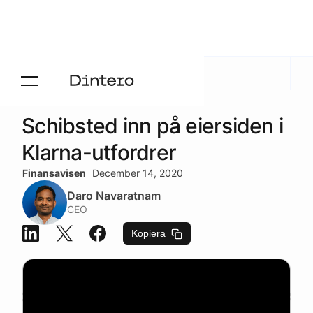
Aktuelt
/
Press
Schibsted inn på eiersiden i
Klarna-utfordrer
Finansavisen
December 14, 2020
Daro Navaratnam
CEO
Kopiera