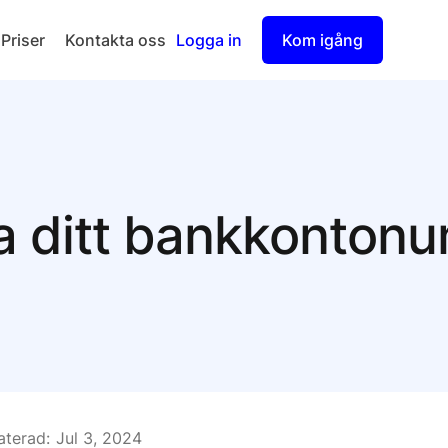
Priser
Kontakta oss
Logga in
Kom igång
Checkout
Split Payout
a ditt bankkonton
terad:
Jul 3, 2024