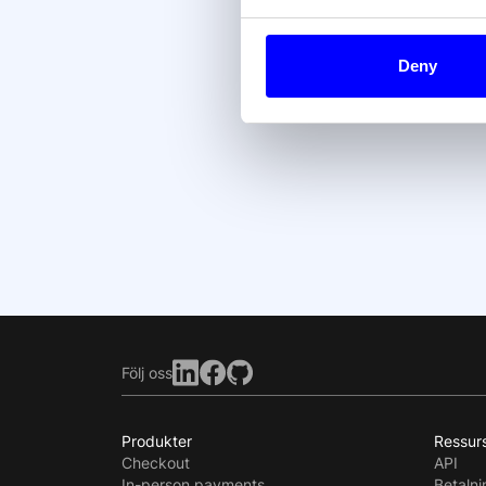
Fö
Deny
Följ oss
Produkter
Ressur
Checkout
API
In-person payments
Betaln