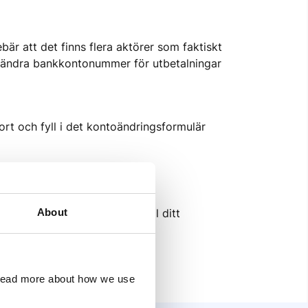
är att det finns flera aktörer som faktiskt 
att ändra bankkontonummer för utbetalningar 
rt och fyll i det kontoändringsformulär 
About
betalda till 
måste
 kopplas till ditt 
a bankkonton än detta.
 read more about how we use