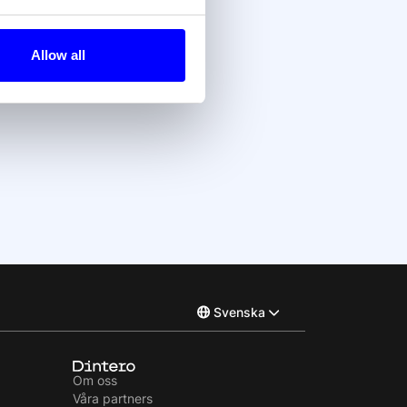
ss?
Allow all
Svenska
Norsk
Om oss
Våra partners
English