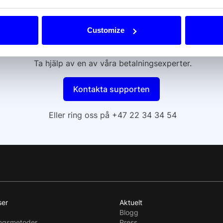
redrar du att prata med o
Customize
Ta hjälp av en av våra betalningsexperter.
Kontakta supporten
Eller ring oss på +47 22 34 34 54
ser
Aktuelt
Blogg
ingsmetoder
Press