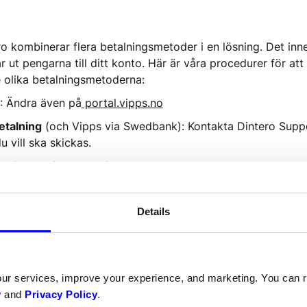
o kombinerar flera betalningsmetoder i en lösning. Det inneb
ar ut pengarna till ditt konto. Här är våra procedurer för 
e olika betalningsmetoderna:
: Ändra även på
 portal.vipps.no
etalning
 (och Vipps via Swedbank): Kontakta Dintero Suppo
 vill ska skickas.
y (faktura/delbetalning):
 Kontakta Dintero Support
Details
 Kom ihåg att det bankkontonummer som du vill ha pengar ut
isationsnummer. Det går inte att betala ut pengar till andr
our services, improve your experience, and marketing. You can
y
and
Privacy Policy
.