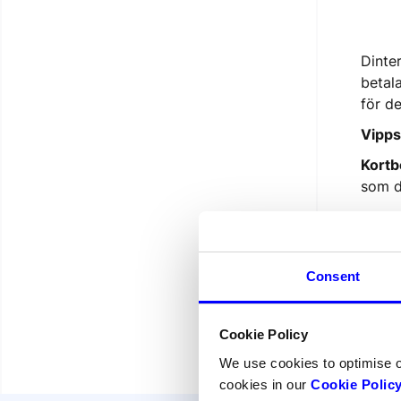
Dinter
betal
för d
Vipps
Kortb
som du
Walle
Consent
OBS:
organ
Cookie Policy
We use cookies to optimise 
cookies in our
Cookie Polic