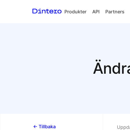
Produkter
API
Partners
Checkout
In-person
payments
Split Payout
Ändr
Loyalty
Gift Cards
<- Tillbaka
Uppda