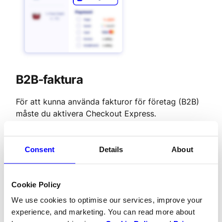
B2B-faktura
För att kunna använda fakturor för företag (B2B) 
måste du aktivera Checkout Express.
Consent
Details
About
Varför 
gör inte
 Välj Checkout 
Express?
Cookie Policy
Vissa onlinebutiker har skäl till att vilja samla in 
We use cookies to optimise our services, improve your
kundens kontaktuppgifter i en separat form 
experience, and marketing. You can read more about
bredvid den istället för att hoppa över ett separat 