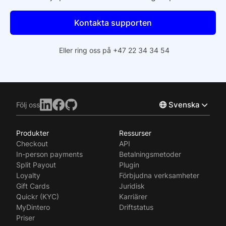
Kontakta supporten
Eller ring oss på +47 22 34 34 54
Svenska
Följ oss
Produkter
Ressurser
Norsk
Checkout
API
English
In-person payments
Betalningsmetoder
Split Payout
Plugin
Loyalty
Förbjudna verksamheter
Gift Cards
Juridisk
Quickr (KYC)
Karriärer
MyDintero
Driftstatus
Priser