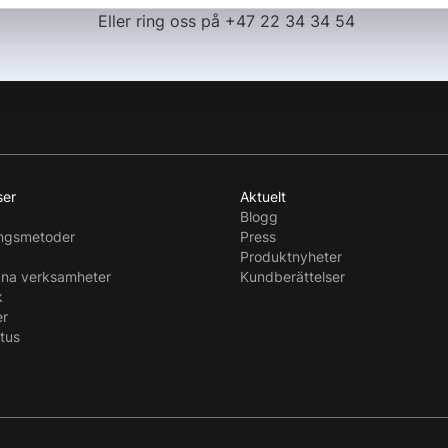
Eller ring oss på +47 22 34 34 54
ser
Aktuelt
Blogg
ingsmetoder
Press
Produktnyheter
dna verksamheter
Kundberättelser
k
er
atus