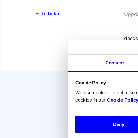
<- Tillbaka
Uppda
dasd
Consent
Cookie Policy
Fö
We use cookies to optimise 
cookies in our
Cookie Polic
Deny