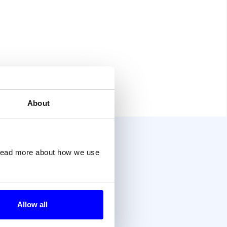
About
ss?
 read more about how we use
Allow all