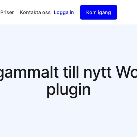
Priser
Kontakta oss
Logga in
Kom igång
Checkout
Split Payout
 gammalt till nytt
plugin