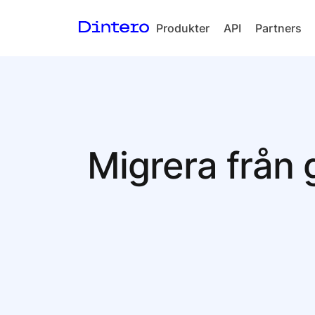
Produkter
API
Partners
Checkout
In-person
payments
Split Payout
Migrera från
Loyalty
Gift Cards