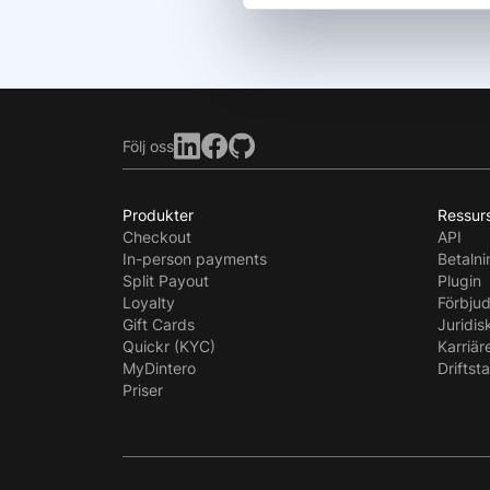
Följ oss
Produkter
Ressur
Checkout
API
In-person payments
Betaln
Split Payout
Plugin
Loyalty
Förbju
Gift Cards
Juridis
Quickr (KYC)
Karriär
MyDintero
Driftst
Priser