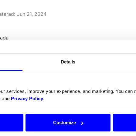
terad:
Jun 21, 2024
sada
Details
redrar du att prata med o
our services, improve your experience, and marketing. You can
y
and
Privacy Policy
.
Ta hjälp av en av våra betalningsexperter.
Customize
Kontakta supporten