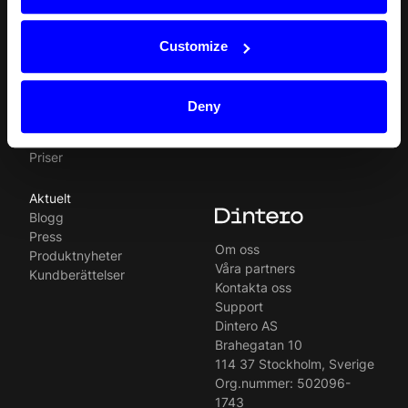
Produkter
Ressurser
Norsk
Checkout
API
English
In-person payments
Betalningsmetoder
Customize
Split Payout
Plugin
Loyalty
Förbjudna verksamheter
Gift Cards
Juridisk
Deny
Quickr (KYC)
Karriärer
MyDintero
Driftstatus
Priser
Aktuelt
Blogg
Press
Om oss
Produktnyheter
Våra partners
Kundberättelser
Kontakta oss
Support
Dintero AS
Brahegatan 10
114 37 Stockholm, Sverige
Org.nummer: 502096-
1743