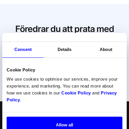
Föredrar du att prata med
oss?
Consent
Details
About
Ta hjälp av en av våra betalningsexperter.
Kontakta supporten
Cookie Policy
We use cookies to optimise our services, improve your
Eller ring oss på +47 22 34 34 54
experience, and marketing. You can read more about
how we use cookies in our
Cookie Policy
and
Privacy
Policy
.
Svenska
Följ oss
Allow all