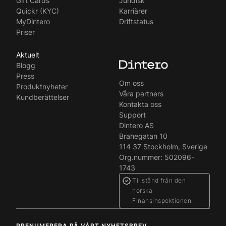
Gift Cards
Juridisk
Quickr (KYC)
Karriärer
MyDintero
Driftstatus
Priser
Aktuelt
Blogg
Press
Om oss
Produktnyheter
Våra partners
Kundberättelser
Kontakta oss
Support
Dintero AS
Brahegatan 10
114 37 Stockholm, Sverige
Org.nummer: 502096-
1743
Tillstånd från den
norska
Finansinspektionen.
PRENUMERERA PÅ VÅRT NYHETSBREV