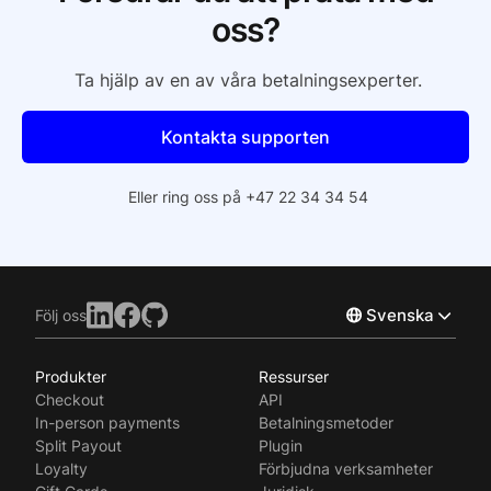
oss?
Ta hjälp av en av våra betalningsexperter.
Kontakta supporten
Eller ring oss på +47 22 34 34 54
Svenska
Följ oss
Produkter
Ressurser
Norsk
Checkout
API
English
In-person payments
Betalningsmetoder
Split Payout
Plugin
Loyalty
Förbjudna verksamheter