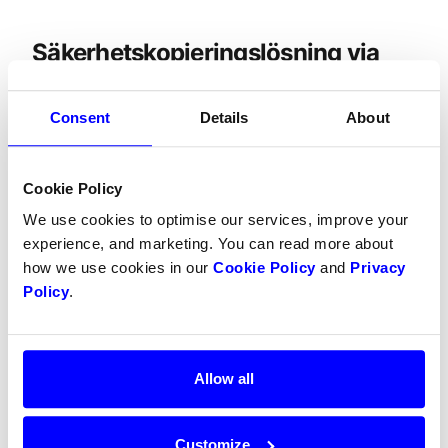
Säkerhetskopieringslösning via 
Dintero Backoffice
Consent
Details
About
I några fall kan det vara nödvändigt att återbetala 
betalningar via Dintero Backoffice istället för via 
plugin. Om du gör detta måste du återbetala 
Cookie Policy
beställningen manuellt i pluginet eftersom 
We use cookies to optimise our services, improve your
Backoffice inte skickar återbetalningsinformation 
experience, and marketing. You can read more about
tillbaka till insticksprogrammet.
how we use cookies in our
Cookie Policy
and
Privacy
Börja med att navigera till den aktuella 
Policy
.
betalningen genom att logga in
backoffice.dintero.com
, välj 
Betalningar
 i den 
vänstra menyn och klicka på relevant beställning. 
Allow all
Tryck sedan på 
Betala tillbaka
.
Customize