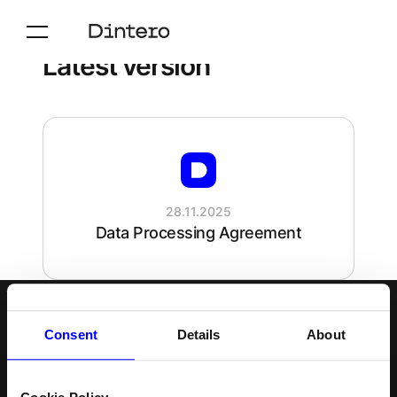
Latest version
28.11.2025
Data Processing Agreement
Svenska
Följ oss
Consent
Details
About
Produkter
Ressurser
Norsk
Checkout
API