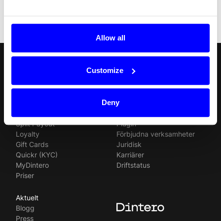
20.01.2023
Walley terms - FI
Allow all
Svenska
Följ oss
Customize
Produkter
Ressurser
Norsk
Deny
Checkout
API
English
In-person payments
Betalningsmetoder
Split Payout
Plugin
Loyalty
Förbjudna verksamheter
Gift Cards
Juridisk
Quickr (KYC)
Karriärer
MyDintero
Driftstatus
Priser
Aktuelt
Blogg
Press