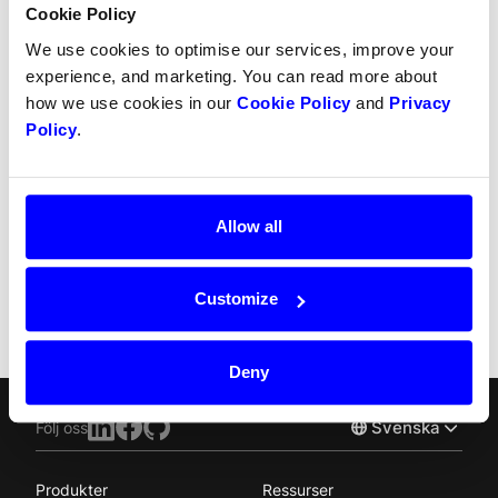
Cookie Policy
Partial refunds
We use cookies to optimise our services, improve your
experience, and marketing. You can read more about
Partial captures
how we use cookies in our
Cookie Policy
and
Privacy
Policy
.
SCA
Chargebacks
Allow all
Recurring payment
Split Payout
Customize
Deny
Svenska
Följ oss
Produkter
Ressurser
Norsk