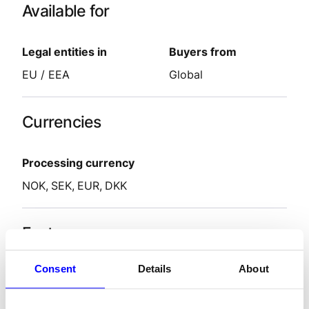
Available for
Legal entities in
Buyers from
EU / EEA
Global
Currencies
Processing currency
NOK
SEK
EUR
DKK
Features
Consent
Details
About
Settlement delay
2-9
days
Refunds