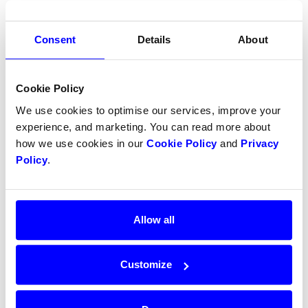
Processing currency
NOK
SEK
EUR
DKK
Consent
Details
About
Features
Cookie Policy
We use cookies to optimise our services, improve your
Settlement delay
2-9
days
experience, and marketing. You can read more about
how we use cookies in our
Cookie Policy
and
Privacy
Refunds
Policy
.
Partial refunds
Partial captures
Allow all
SCA
Customize
Chargebacks
Recurring payment