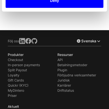
Deny
Split Payout
Svenska
Följ oss
Produkter
Ressurser
Norsk
Checkout
API
English
In-person payments
Betalningsmetoder
Split Payout
Plugin
Loyalty
Förbjudna verksamheter
Gift Cards
Juridisk
Quickr (KYC)
Karriärer
MyDintero
Driftstatus
Priser
Aktuelt