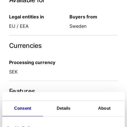
Available for
Legal entities in
Buyers from
EU / EEA
Sweden
Currencies
Processing currency
SEK
Features
Settlement delay
2-9
days
Consent
Details
About
Refunds