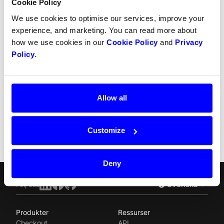
Cookie Policy
Partial refunds
We use cookies to optimise our services, improve your
experience, and marketing. You can read more about
Partial captures
how we use cookies in our
Cookie Policy
and
Privacy
SCA
Policy
.
Chargebacks
Recurring payment
Allow all
Split Payout
Customize
Deny
Svenska
Följ oss
Produkter
Ressurser
Norsk
Checkout
API