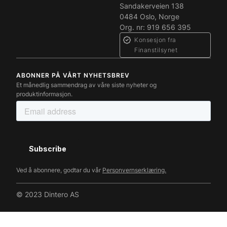
Sandakerveien 138
0484 Oslo, Norge
Org. nr: 919 656 395
Konsesjon fra
Finanstilsynet
ABONNER PÅ VÅRT NYHETSBREV
Et månedlig sammendrag av våre siste nyheter og
produktinformasjon.
Ved å abonnere, godtar du vår
Personvernserklæring.
© 2023 Dintero AS