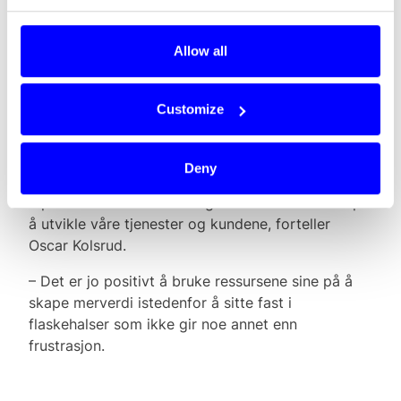
betalingsreise ytterligere.
– Vi har utviklet en teknisk løsning som gjør det
Allow all
mye lettere og raskere å onboarde nye kunder,
forteller Growth Manager Magnus Gleditsch.
Customize
For Tidbit ble samarbeidet med Dintero et stort
skritt i riktig retning.
Deny
– Med deres løsning kan vi onboarde kunder i
løpet av kun én arbeidsdag. Nå kan vi ha fokus på
å utvikle våre tjenester og kundene, forteller
Oscar Kolsrud.
– Det er jo positivt å bruke ressursene sine på å
skape merverdi istedenfor å sitte fast i
flaskehalser som ikke gir noe annet enn
frustrasjon.