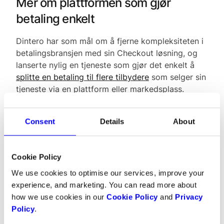
Mer om plattformen som gjør
betaling enkelt
Dintero har som mål om å fjerne kompleksiteten i
betalingsbransjen med sin Checkout løsning, og
lanserte nylig en tjeneste som gjør det enkelt å
splitte en betaling til flere tilbydere
som selger sin
tjeneste via en plattform eller markedsplass.
Checkout løsningen kan tilpasses for bedriftens
behov, uansett størrelse. Den gjør det mulig for
Consent
Details
About
kundene å bruke mange betalingsløsninger, som
Visa/MasterCard, Vipps, Swish, faktura,
delbetaling (Walley) og QR-kode.
Cookie Policy
We use cookies to optimise our services, improve your
Onboarder kunder i løpet én dag
experience, and marketing. You can read more about
how we use cookies in our
Cookie Policy
and
Privacy
Det at Dintero fikk konsesjon hos Finanstilsynet i
Policy
.
november i fjor har forenklet kundenes