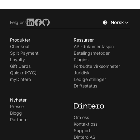
Norsk
Følg oss
Produkter
Ressurser
Checkout
API-dokumentasjon
Split Payment
Betalingsmetoder
Loyalty
Plugins
Gift Cards
Forbudte virksomheter
Quickr (KYC)
Juridisk
myDintero
Ledige stillinger
Driftsstatus
Nyheter
Presse
Blogg
Om oss
Partnere
Kontakt oss
Support
Dintero AS