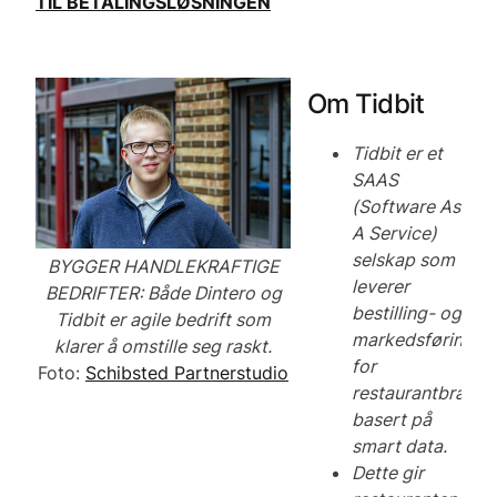
TIL BETALINGSLØSNINGEN
Om Tidbit
Tidbit er et
SAAS
(Software As
A Service)
selskap som
BYGGER HANDLEKRAFTIGE
leverer
BEDRIFTER: Både Dintero og
bestilling- og
Tidbit er agile bedrift som
markedsføringsy
klarer å omstille seg raskt.
for
Foto:
Schibsted Partnerstudio
restaurantbransje
basert på
smart data.
Dette gir