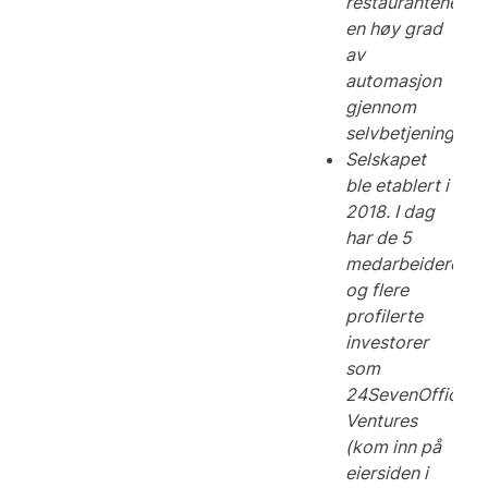
restaurantene
en høy grad
av
automasjon
gjennom
selvbetjeningsløs
Selskapet
ble etablert i
2018. I dag
har de 5
medarbeidere,
og flere
profilerte
investorer
som
24SevenOffice
Ventures
(kom inn på
eiersiden i