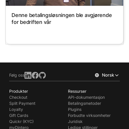
Denne betalingsløsningen ble avgjørende
for bedriften vår
Norsk
Følg oss
Produkter
Ressurser
Checkout
API-dokumentasjon
Split Payment
Betalingsmetoder
Loyalty
Plugins
Gift Cards
Forbudte virksomheter
Quickr (KYC)
Juridisk
myDintero
Ledige stillinger