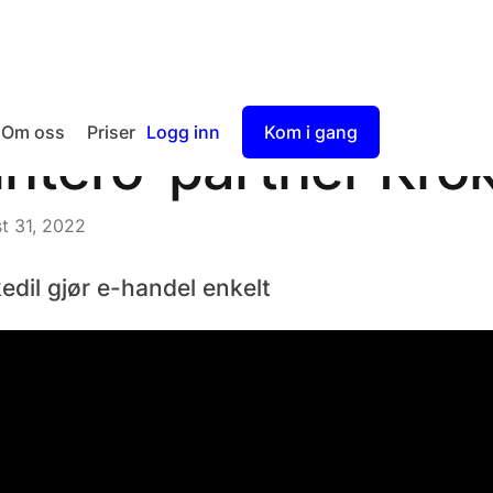
Om oss
Priser
Logg inn
Kom i gang
intero-partner Krok
Checkout
t 31, 2022
Split Payment
edil gjør e-handel enkelt