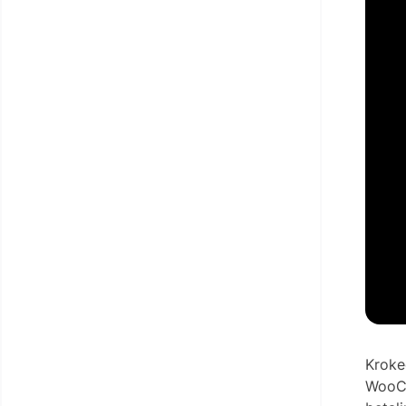
Kroked
WooCo