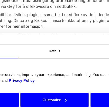
ingsmoduler, fraktløsninger og ordrehåndtering er det de i 
verktøy for å effektivisere din nettbutikk.
il har utviklet plugins i samarbeid med flere av de ledende
etaling. Dintero og Krokedil lanserte akkurat en ny plugi
 her for mer informasjon
.
dil startet i 2010 og de har jobbet med WooCommerce siden
masjon om Krokedil, besøk
krokedil.se
.
Details
our services, improve your experience, and marketing. You can
y
and
Privacy Policy
.
Customize