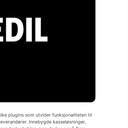
ike plugins som utvider funksjonaliteten til
everandører. Innebygde kasseløsninger,