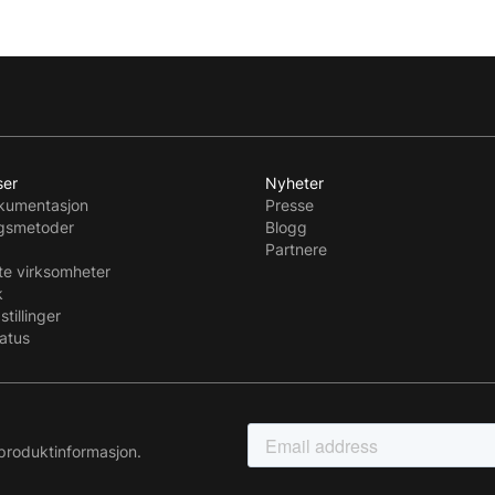
ser
Nyheter
kumentasjon
Presse
ngsmetoder
Blogg
Partnere
te virksomheter
k
stillinger
tatus
produktinformasjon.