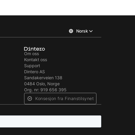
Norsk
Om oss
Kontakt oss
Support
Dintero AS
Sandakerveien 138
0484 Oslo, Norge
Org. nr: 919 656 395
Konsesjon fra Finanstilsynet