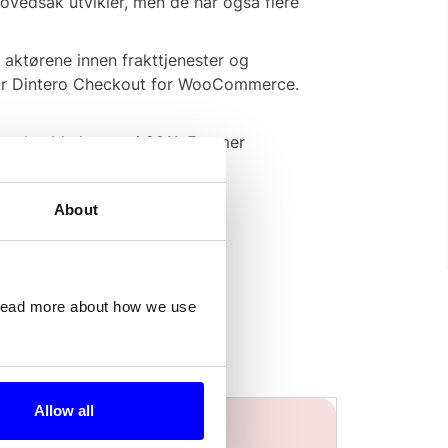
hovedsak utvikler, men de har også flere
 aktørene innen frakttjenester og
n for Dintero Checkout for WooCommerce.
 den ble lansert i 2011. For mer
About
 read more about how we use
Allow all