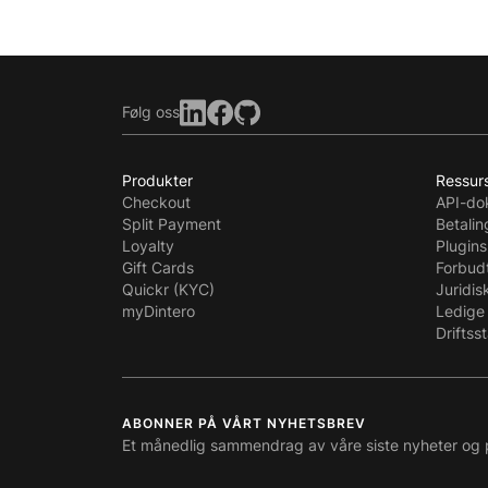
Følg oss
Produkter
Ressur
Checkout
API-do
Split Payment
Betali
Loyalty
Plugins
Gift Cards
Forbud
Quickr (KYC)
Juridis
myDintero
Ledige 
Driftss
ABONNER PÅ VÅRT NYHETSBREV
Et månedlig sammendrag av våre siste nyheter og 