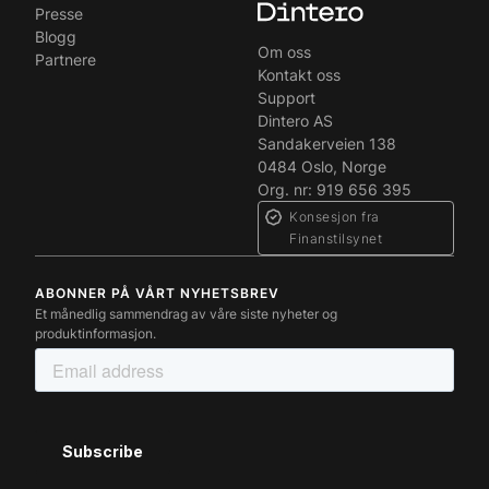
Presse
Blogg
Om oss
Partnere
Kontakt oss
Support
Dintero AS
Sandakerveien 138
0484 Oslo, Norge
Org. nr: 919 656 395
Konsesjon fra
Finanstilsynet
ABONNER PÅ VÅRT NYHETSBREV
Et månedlig sammendrag av våre siste nyheter og
produktinformasjon.