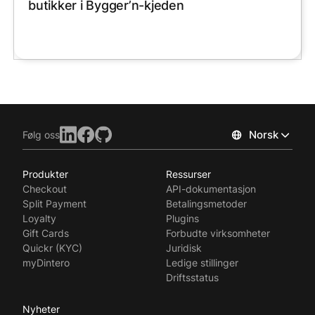
butikker i Bygger’n-kjeden
Norsk
Følg oss
Produkter
Ressurser
Checkout
API-dokumentasjon
Split Payment
Betalingsmetoder
Loyalty
Plugins
Gift Cards
Forbudte virksomheter
Quickr (KYC)
Juridisk
myDintero
Ledige stillinger
Driftsstatus
Nyheter