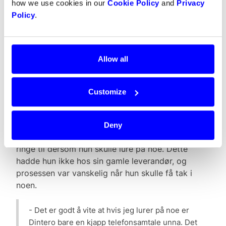
how we use cookies in our
Cookie Policy
and
Privacy
betalingsleverandør, og for at regnestykket skal
Policy
.
bli riktig har vi brukt standardpris på faktura fra
denne leverandøren.
Allow all
Kundeservice er like viktig som
å spare penger.
Customize
Sissel forteller oss at for hun er god kundeservice
like viktig som å spare penger. Hos Dintero har
Deny
hun fått en egen kontaktperson som hun alltid kan
ringe til dersom hun skulle lure på noe. Dette
hadde hun ikke hos sin gamle leverandør, og
prosessen var vanskelig når hun skulle få tak i
noen.
- Det er godt å vite at hvis jeg lurer på noe er
Dintero bare en kjapp telefonsamtale unna. Det