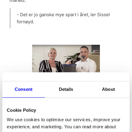
- Det er jo ganske mye spart i året, ler Sissel
fornøyd.
Sissel Albertsen og Maurizio
Consent
Details
About
Lucia sammen med
søppelbøtten Frank.
Cookie Policy
We use cookies to optimise our services, improve your
Komprimo hadde i mai en omsetning på ca. 430
experience, and marketing. You can read more about
000 kr. De hadde ikke faktura gjennom forrige