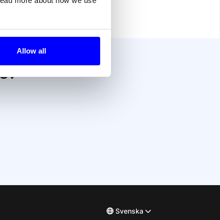
 read more about how we use
Allow all
ss?
Svenska