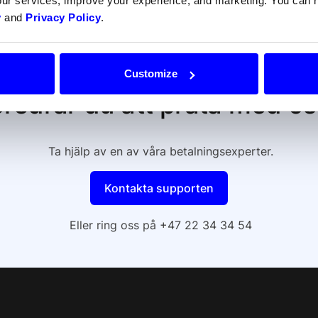
our services, improve your experience, and marketing. You can
y
and
Privacy Policy
.
Customize
redrar du att prata med o
Ta hjälp av en av våra betalningsexperter.
Kontakta supporten
Eller ring oss på +47 22 34 34 54