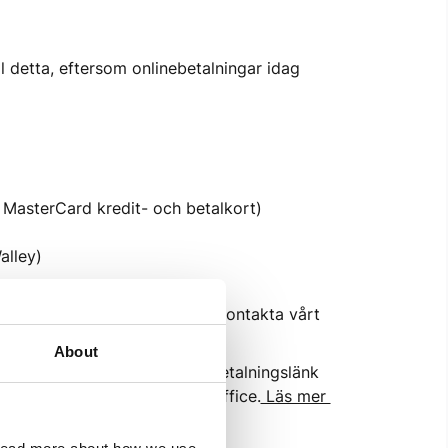
 detta, eftersom onlinebetalningar idag 
h MasterCard kredit- och betalkort)
alley)
ad som kan ha hänt, vänligen kontakta vårt 
ades.
About
r som misslyckas. Det heter Betalningslänk 
eller SMS från Dintero Backoffice.
 Läs mer 