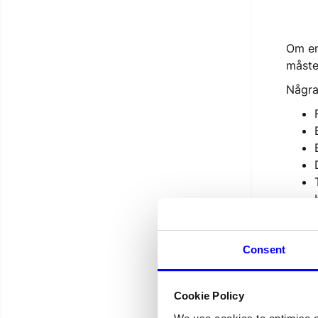
Om en
måste
Några
Om in
suppo
Consent
Kom i
och d
Cookie Policy
om be