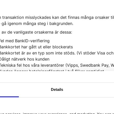
 transaktion misslyckades kan det finnas många orsaker till
 gå igenom många steg i bakgrunden.
 av de vanligaste orsakerna är dessa:
Fel med BankID-verifiering
Bankkortet har gått ut eller blockerats
Bankkortet är av en typ som inte stöds. (Vi stöder Visa oc
Dåligt nätverk hos kunden
Tekniska fel hos våra leverantörer (Vipps, Swedbank Pay, W
Kunden öppnar betalningsfönstret i två flikar samtidigt
get av dessa saker är fallet, eller om du har en fråga om v
rtteam så hjälper vi dig att ta reda på varför det misslyck
Details
håg att vi har en säkerhetskopieringslösning för betalninga
u kan skicka detta till kunden via e-post, push-meddelande 
talningslänken här
.