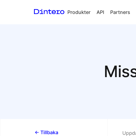
Produkter
API
Partners
Checkout
In-person
payments
Split Payout
Miss
Loyalty
Gift Cards
<- Tillbaka
Uppda