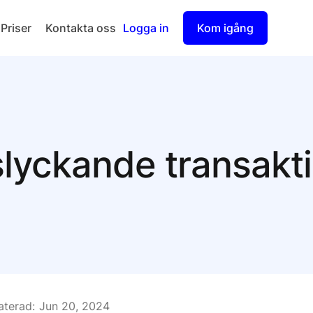
Priser
Kontakta oss
Logga in
Kom igång
Checkout
Split Payout
lyckande transakt
terad:
Jun 20, 2024