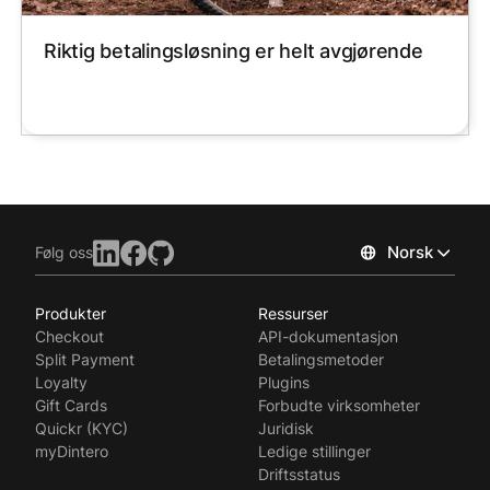
Riktig betalingsløsning er helt avgjørende
Norsk
Følg oss
Produkter
Ressurser
Checkout
API-dokumentasjon
Split Payment
Betalingsmetoder
Loyalty
Plugins
Gift Cards
Forbudte virksomheter
Quickr (KYC)
Juridisk
myDintero
Ledige stillinger
Driftsstatus