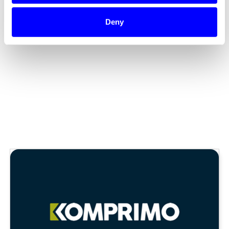
Vipps via Dintero.
Foto: Staples Solutions
Deny