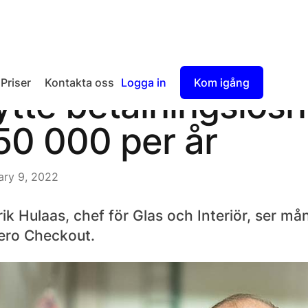
Priser
Kontakta oss
Logga in
Kom igång
ytte betalningslösn
Checkout
50 000 per år
Split Payout
ary 9, 2022
rik Hulaas, chef för Glas och Interiör, ser m
ero Checkout.