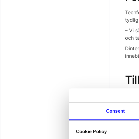
Techf
tydlig
– Vi 
och t
Dinte
innebä
Ti
I dag
företa
Consent
– Det
ännu 
Föret
Cookie Policy
vidare