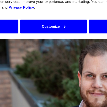
our services, improve your experience, and marketing. You can
y
and
Privacy Policy
.
Vårt mål är sund tillväxt framför snabb tillväxt. Vi ska 
nder och följa upp bra med råd och support, berätta
Customize