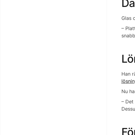
Dä
Glas o
– Pla
snabb
Lö
Han r
lösni
Nu ha
– Det
Dessut
Fö