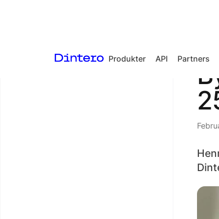
Produkter
API
Partners
<- Back to articles
B
Checkout
2
In-person
payments
Febru
Split Payout
Loyalty
‍Hen
Dint
Gift Cards