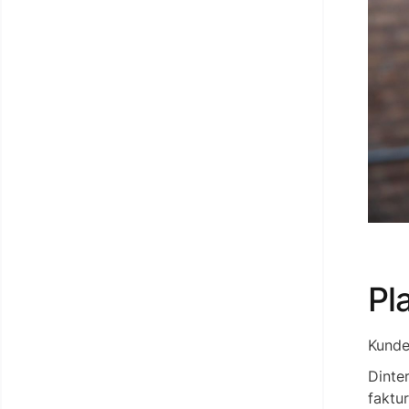
Pl
Kunder
Dinte
faktu