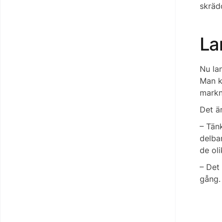
skräd
La
Nu lan
Man ka
markn
Det ä
– Tän
delbar
de ol
– Det 
gång.