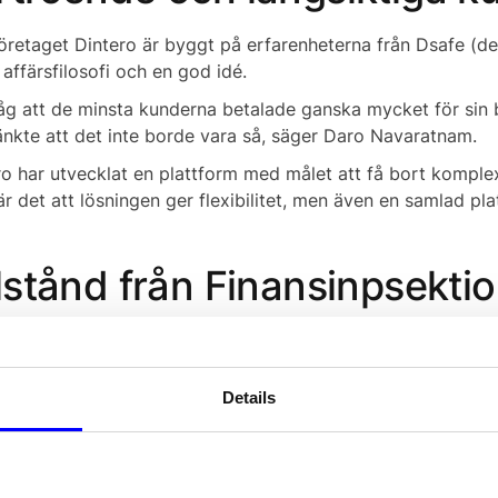
öretaget Dintero är byggt på erfarenheterna från Dsafe (de
 affärsfilosofi och en god idé.
såg att de minsta kunderna betalade ganska mycket för sin 
änkte att det inte borde vara så, säger Daro Navaratnam.
ro har utvecklat en plattform med målet att få bort komple
r det att lösningen ger flexibilitet, men även en samlad pla
llstånd från Finansinpsekti
 har Dintero 16 anställda som jobbar med utveckling och för
get en ny milstolpe när de fick tillstånd från Finansinspekt
Details
 är ett stort förtroende som kommer att göra det möjligt fö
mer, säger Magnus Gleditsch, som är Growth Manager hos D
aget utvecklar och förbättrar sina betalnings- och omnikana
utvecklar hela tiden för att förenkla vardagen för sina kund