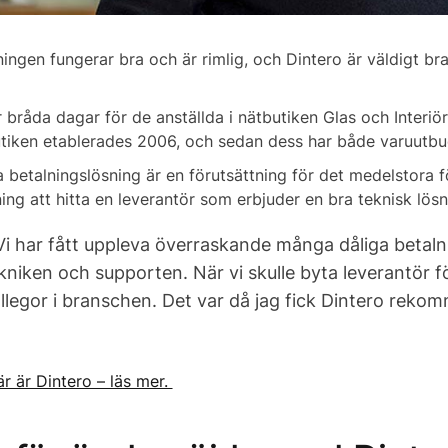
ningen fungerar bra och är rimlig, och Dintero är väldigt b
 bråda dagar för de anställda i nätbutiken Glas och Interiör
tiken etablerades 2006, och sedan dess har både varuutbud
 betalningslösning är en förutsättning för det medelstora f
ng att hitta en leverantör som erbjuder en bra teknisk lösnin
Vi har fått uppleva överraskande många dåliga betal
kniken och supporten. När vi skulle byta leverantör f
llegor i branschen. Det var då jag fick Dintero reko
r är Dintero – läs mer.