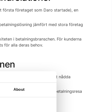
t första företaget som Daro startade), en
betalningslösning jämfört med stora företag
xiteten i betalningsbranschen. För kunderna
ts för alla deras behov.
onen
säljning. I november förra året nådda
ionen.
About
r oss att förenkla kundernas betalningsresa
intero.
llösningar kontinuerligt – och
er.