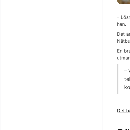
– Lös
han.
Det är
Nätbu
En bra
utmani
– 
te
ko
Det hä