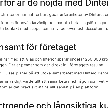
rför är de nöjda med Dint
ch Interiör har haft enbart goda erfarenheter av Dintero, en
ttformen är användarvänlig och har alla betalningslösninga
t i kontakt med supporten när vi behöver, och dessutom har
nsamt för företaget
äknar med att Glas och Interiör sparar ungefär 250 000 k
ngen
. Det är pengar som går direkt in i företagets resultat.
r Hulaas planer på att utöka samarbetet med Dintero geno
 är ju väldigt värdefullt att samarbeta med någon som vet v
om är det praktiskt att ha allt samlat på en plattform.
rtroende och långsiktiga k