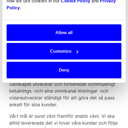
how we use cookies in our
Cookie Policy
and
Privacy
‍Denna grundfilosofin har företaget fortfarande,
Policy
.
fyra år senare och många kunder rikare. Idag har
Dintero 16 anställda som jobbar med utveckling
och försäljning. I november i fjol nådde företaget
Allow all
en ny milstolpe, dom fick beviljand hos
finansinspektionen.
Customize
Detta är en stor lojalitet erkännande som vill göra
det möjligt för oss att göra det ytterligare enklare
för kunderna betalnings resa säger r Magnus
Deny
Gleditsch, som er Growth Manager i Dintero.
Sällskapet utvecklar och förbereder kontinuerligt
betalnings -och sina omnikanal lösningar och
vidareutvecklar ständigt för att göra det så pass
enkelt för sina kunder.
Vårt mål är sund växt framför snabb växt. Vi ska
alltid levererade det vi lovar våra kunder och följa