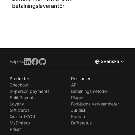
betalningsleverantör
Svenska
Följ oss
Produkter
Ressurser
Norsk
Checkout
API
English
In-person payments
Betalningsmetoder
Split Payout
Plugin
Loyalty
Förbjudna verksamheter
Gift Cards
Juridisk
Quickr (KYC)
Karriärer
MyDintero
Driftstatus
Priser